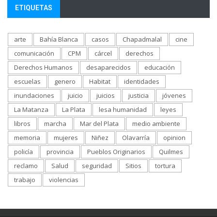
ETIQUETAS
arte
Bahía Blanca
casos
Chapadmalal
cine
comunicación
CPM
cárcel
derechos
Derechos Humanos
desaparecidos
educación
escuelas
genero
Habitat
identidades
inundaciones
juicio
juicios
justicia
jóvenes
La Matanza
La Plata
lesa humanidad
leyes
libros
marcha
Mar del Plata
medio ambiente
memoria
mujeres
Niñez
Olavarría
opinion
policía
provincia
Pueblos Originarios
Quilmes
reclamo
Salud
seguridad
Sitios
tortura
trabajo
violencias