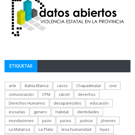
ETIQUETAS
arte
Bahía Blanca
casos
Chapadmalal
cine
comunicación
CPM
cárcel
derechos
Derechos Humanos
desaparecidos
educación
escuelas
genero
Habitat
identidades
inundaciones
juicio
juicios
justicia
jóvenes
La Matanza
La Plata
lesa humanidad
leyes