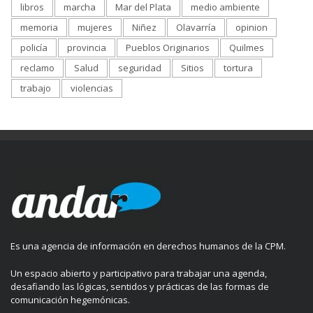
libros
marcha
Mar del Plata
medio ambiente
memoria
mujeres
Niñez
Olavarría
opinion
policía
provincia
Pueblos Originarios
Quilmes
reclamo
Salud
seguridad
Sitios
tortura
trabajo
violencias
Es una agencia de información en derechos humanos de la CPM.
Un espacio abierto y participativo para trabajar una agenda,
desafiando las lógicas, sentidos y prácticas de las formas de
comunicación hegemónicas.