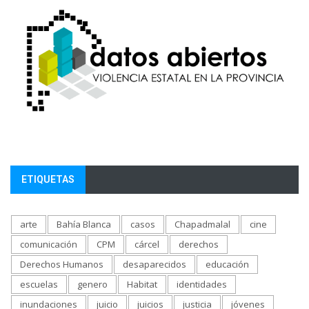
ETIQUETAS
arte
Bahía Blanca
casos
Chapadmalal
cine
comunicación
CPM
cárcel
derechos
Derechos Humanos
desaparecidos
educación
escuelas
genero
Habitat
identidades
inundaciones
juicio
juicios
justicia
jóvenes