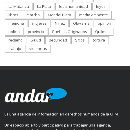
La Matanza
La Plata
lesa humanidad
leyes
libros
marcha
Mar del Plata
medio ambiente
memoria
mujeres
Niñez
Olavarría
opinion
policía
provincia
Pueblos Originarios
Quilmes
reclamo
Salud
seguridad
Sitios
tortura
trabajo
violencias
Es una agencia de información en derechos humanos de la CPM.
Un espacio abierto y participativo para trabajar una agenda,