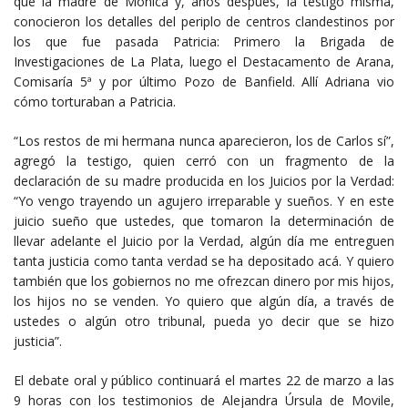
que la madre de Mónica y, años después, la testigo misma,
conocieron los detalles del periplo de centros clandestinos por
los que fue pasada Patricia: Primero la Brigada de
Investigaciones de La Plata, luego el Destacamento de Arana,
Comisaría 5ª y por último Pozo de Banfield. Allí Adriana vio
cómo torturaban a Patricia.
“Los restos de mi hermana nunca aparecieron, los de Carlos sí”,
agregó la testigo, quien cerró con un fragmento de la
declaración de su madre producida en los Juicios por la Verdad:
“Yo vengo trayendo un agujero irreparable y sueños. Y en este
juicio sueño que ustedes, que tomaron la determinación de
llevar adelante el Juicio por la Verdad, algún día me entreguen
tanta justicia como tanta verdad se ha depositado acá. Y quiero
también que los gobiernos no me ofrezcan dinero por mis hijos,
los hijos no se venden. Yo quiero que algún día, a través de
ustedes o algún otro tribunal, pueda yo decir que se hizo
justicia”.
El debate oral y público continuará el martes 22 de marzo a las
9 horas con los testimonios de Alejandra Úrsula de Movile,