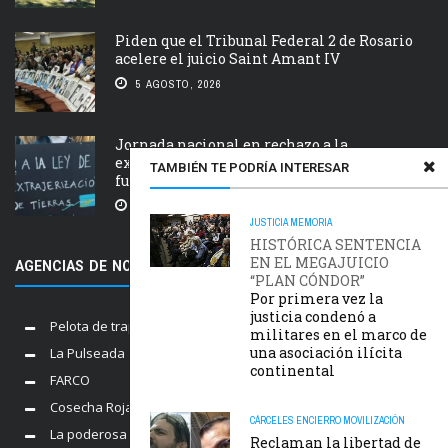
Piden que el Tribunal Federal 2 de Rosario
acelere el juicio Saint Amant IV
5 AGOSTO, 2026
Jornada nacional en rechazo a la
extranjerización de tierras, manejo del
TAMBIÉN TE PODRÍA INTERESAR
fuego y desalojos
5 AGOSTO, 2026
JUSTICIA
MEMORIA
HISTÓRICA SENTENCIA
EN EL MEGAJUICIO
AGENCIAS DE NOTICIAS AMIGAS
“PLAN CÓNDOR”
Por primera vez la
justicia condenó a
Pelota de trapo
militares en el marco de
una asociación ilícita
La Pulseada
continental
FARCO
Cosecha Roja
CÁRCELES
ENCIERRO
MOVILIZACIÓN
La poderosa
Reclaman la libertad de