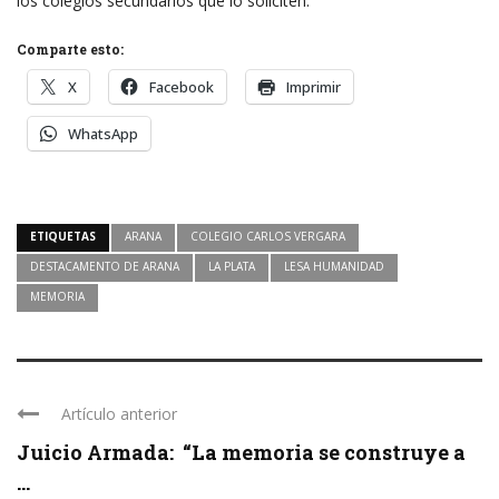
los colegios secundarios que lo soliciten.
Comparte esto:
X
Facebook
Imprimir
WhatsApp
ETIQUETAS
ARANA
COLEGIO CARLOS VERGARA
DESTACAMENTO DE ARANA
LA PLATA
LESA HUMANIDAD
MEMORIA
Artículo anterior
Juicio Armada: “La memoria se construye a
...