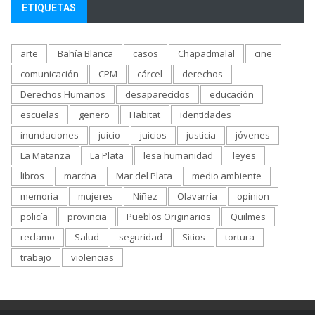
ETIQUETAS
arte
Bahía Blanca
casos
Chapadmalal
cine
comunicación
CPM
cárcel
derechos
Derechos Humanos
desaparecidos
educación
escuelas
genero
Habitat
identidades
inundaciones
juicio
juicios
justicia
jóvenes
La Matanza
La Plata
lesa humanidad
leyes
libros
marcha
Mar del Plata
medio ambiente
memoria
mujeres
Niñez
Olavarría
opinion
policía
provincia
Pueblos Originarios
Quilmes
reclamo
Salud
seguridad
Sitios
tortura
trabajo
violencias