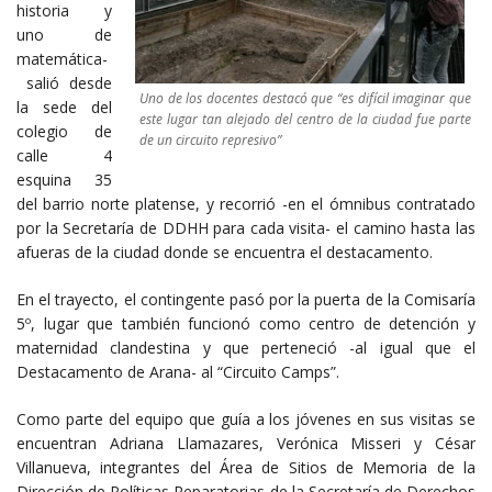
historia y
uno de
matemática-
salió desde
Uno de los docentes destacó que “es difícil imaginar que
la sede del
este lugar tan alejado del centro de la ciudad fue parte
colegio de
de un circuito represivo”
calle 4
esquina 35
del barrio norte platense, y recorrió -en el ómnibus contratado
por la Secretaría de DDHH para cada visita- el camino hasta las
afueras de la ciudad donde se encuentra el destacamento.
En el trayecto, el contingente pasó por la puerta de la Comisaría
5º, lugar que también funcionó como centro de detención y
maternidad clandestina y que perteneció -al igual que el
Destacamento de Arana- al “Circuito Camps”.
Como parte del equipo que guía a los jóvenes en sus visitas se
encuentran Adriana Llamazares, Verónica Misseri y César
Villanueva, integrantes del Área de Sitios de Memoria de la
Dirección de Políticas Reparatorias de la Secretaría de Derechos