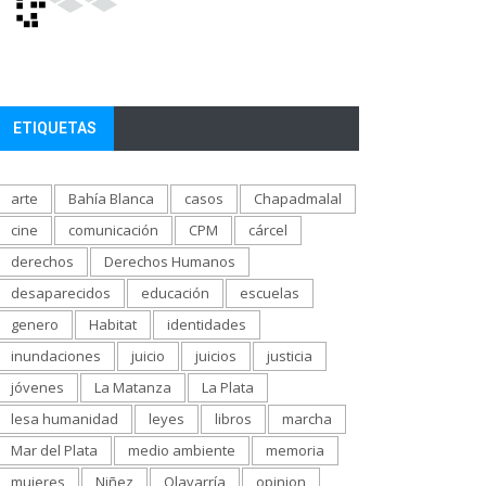
ETIQUETAS
arte
Bahía Blanca
casos
Chapadmalal
cine
comunicación
CPM
cárcel
derechos
Derechos Humanos
desaparecidos
educación
escuelas
genero
Habitat
identidades
inundaciones
juicio
juicios
justicia
jóvenes
La Matanza
La Plata
lesa humanidad
leyes
libros
marcha
Mar del Plata
medio ambiente
memoria
mujeres
Niñez
Olavarría
opinion