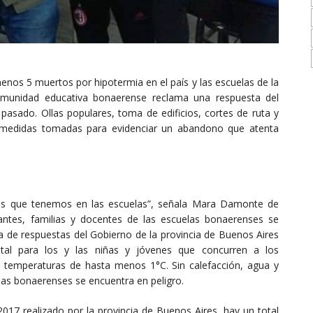
nos 5 muertos por hipotermia en el país y las escuelas de la
omunidad educativa bonaerense reclama una respuesta del
 pasado. Ollas populares, toma de edificios, cortes de ruta y
s medidas tomadas para evidenciar un abandono que atenta
nes que tenemos en las escuelas”, señala Mara Damonte de
ntes, familias y docentes de las escuelas bonaerenses se
a de respuestas del Gobierno de la provincia de Buenos Aires
tal para los y las niñas y jóvenes que concurren a los
e temperaturas de hasta menos 1°C. Sin calefacción, agua y
 las bonaerenses se encuentra en peligro.
2017 realizado por la provincia de Buenos Aires, hay un total