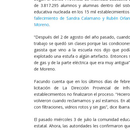
de 3.817.295 alumnos y alumnas dentro del sis
educativa nucleada en los 15 mil establecimiento
fallecimiento de Sandra Calamano y Rubén Orla
Moreno
.
“Después del 2 de agosto del año pasado, cuando 
trabajo se quedó sin clases porque las condicione
gasista que vino a la escuela nos dijo que po
explotado una estufa o algún artefacto. Entonces
de gas y de la parte eléctrica que era muy antigua
de Moreno.
Facundo cuenta que en los últimos días de febr
licitación de La Dirección Provincial de In
establecimientos no finalizaron el proceso. “Hicie
volvieron cuando reclamamos y así estamos. En abr
con filtraciones, vidrios rotos y sin gas”, dice Ibarra
El pasado miércoles 3 de julio la comunidad educa
estatal. Ahora, las autoridades les confirmaron qu