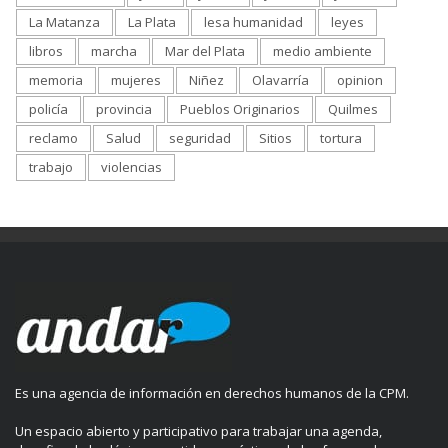
La Matanza
La Plata
lesa humanidad
leyes
libros
marcha
Mar del Plata
medio ambiente
memoria
mujeres
Niñez
Olavarría
opinion
policía
provincia
Pueblos Originarios
Quilmes
reclamo
Salud
seguridad
Sitios
tortura
trabajo
violencias
Es una agencia de información en derechos humanos de la CPM.
Un espacio abierto y participativo para trabajar una agenda,