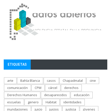
ETIQUETAS
arte
Bahía Blanca
casos
Chapadmalal
cine
comunicación
CPM
cárcel
derechos
Derechos Humanos
desaparecidos
educación
escuelas
genero
Habitat
identidades
inundaciones
juicio
juicios
justicia
jóvenes