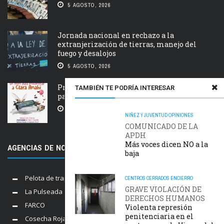
5 AGOSTO, 2026
Jornada nacional en rechazo a la
extranjerización de tierras, manejo del
fuego y desalojos
5 AGOSTO, 2026
Próxima estación: un tren de ida y vuelta
TAMBIÉN TE PODRÍA INTERESAR
para Clara Anahí
5 AGOSTO, 2026
NIÑEZ Y JUVENTUD
OPINIONES
COMUNICADO DE LA
APDH
Más voces dicen NO a la
AGENCIAS DE NOTICIAS AMIGAS
baja
Pelota de trapo
CENTROS CERRADOS
ENCIERRO
GRAVE VIOLACIÓN DE
La Pulseada
DERECHOS HUMANOS
FARCO
Violenta represión
penitenciaria en el
Cosecha Roja