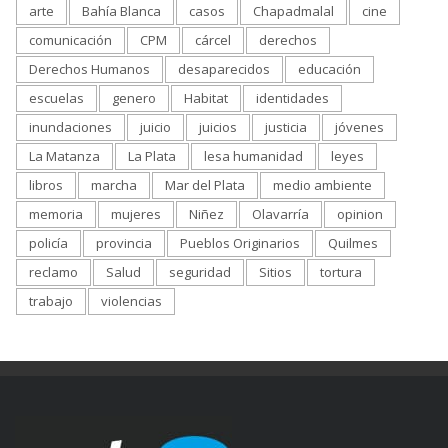
arte
Bahía Blanca
casos
Chapadmalal
cine
comunicación
CPM
cárcel
derechos
Derechos Humanos
desaparecidos
educación
escuelas
genero
Habitat
identidades
inundaciones
juicio
juicios
justicia
jóvenes
La Matanza
La Plata
lesa humanidad
leyes
libros
marcha
Mar del Plata
medio ambiente
memoria
mujeres
Niñez
Olavarría
opinion
policía
provincia
Pueblos Originarios
Quilmes
reclamo
Salud
seguridad
Sitios
tortura
trabajo
violencias