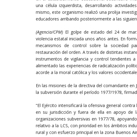
una célula izquierdista, desarrollando activida
mismo, este organismo realizó una prolija investig
educadores arribando posteriormente a las siguie
(Agencia/CPM)
El golpe de estado del 24 de marz
violencia estatal iniciada unos años antes. En form
mecanismos de control sobre la sociedad para 
restauración del orden. A través de distintas instan
instrumentos de vigilancia y control tendientes 
alimentado las experiencias de radicalización polí
acorde a la moral católica y los valores occidentale
En las misiones de la directiva del comandante en J
la subversión durante el período 1977/1978, firmada
“El Ejército intensificará la ofensiva general contra
en su jurisdicción y fuera de ella en apoyo de 
organizaciones subversivas en 1977/78, apoyando 
relativo a la LCS, con prioridad en los ámbitos ind
rural y con esfuerzo principal en la zona Buenos Ai