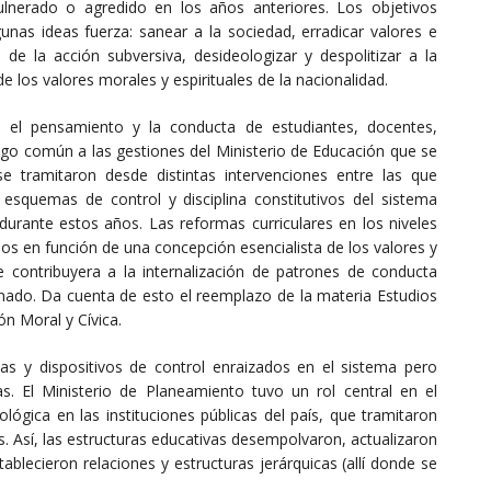
ulnerado o agredido en los años anteriores. Los objetivos
nas ideas fuerza: sanear a la sociedad, erradicar valores e
e la acción subversiva, desideologizar y despolitizar a la
de los valores morales y espirituales de la nacionalidad.
re el pensamiento y la conducta de estudiantes, docentes,
sgo común a las gestiones del Ministerio de Educación que se
e tramitaron desde distintas intervenciones entre las que
s esquemas de control y disciplina constitutivos del sistema
 durante estos años. Las reformas curriculares en los niveles
os en función de una concepción esencialista de los valores y
que contribuyera a la internalización de patrones de conducta
inado. Da cuenta de esto el reemplazo de la materia Estudios
ón Moral y Cívica.
mas y dispositivos de control enraizados en el sistema pero
s. El Ministerio de Planeamiento tuvo un rol central en el
ológica en las instituciones públicas del país, que tramitaron
s. Así, las estructuras educativas desempolvaron, actualizaron
ablecieron relaciones y estructuras jerárquicas (allí donde se