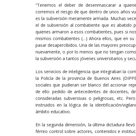
“Tenemos el deber de desenmascarar a quienes
corremos el riesgo de que dentro de unos años vu
es la subversión meramente armada. Muchas veces
el de subversión al combatiente que es abatido p
quienes armaron a esos combatientes, pues si no
mismos combatientes (…) Ahora ellos, que en su
pasar desapercibidos. Una de las mayores preocupac
nuevamente, o por lo menos que no tengan como en
la subversión a tantos jóvenes universitarios y sec
Los servicios de inteligencia que integraban la com
la Policía de la provincia de Buenos Aires (DIPPB
sociales que pudieran ser blanco del accionar re
de ello: pedido de antecedentes de docentes, dir
consideradas subversivas o peligrosas, etc. Pe
instruidos en la lógica de la identificación/vigil
ámbito educativo.
En la segunda dimensión, la última dictadura llevó
férreo control sobre actores, contenidos e instituc