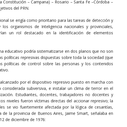
lla Constitución – Campana) – Rosario – Santa Fe –Córdoba –
bjetivos del PRN.
onal se erigía como prioritario para las tareas de detección y
 los organismos de Inteligencia nacionales y provinciales,
rían un rol destacado en la identificación de elementos
stema educativo podría sistematizarse en dos planos que no son
s políticas represivas dispuestas sobre toda la sociedad (que
as políticas de control sobre las personas y los contenidos
tivo.
 alcanzado por el dispositivo represivo puesto en marcha con
n considerada subversiva, e instalar un clima de terror en el
ización. Estudiantes, docentes, trabajadores no docentes y
tos niveles fueron víctimas directas del accionar represivo; la
ades se vio fuertemente afectada por la lógica de cesantías,
cia de la provincia de Buenos Aires, Jaime Smart, señalaba en
 12 de diciembre de 1976: