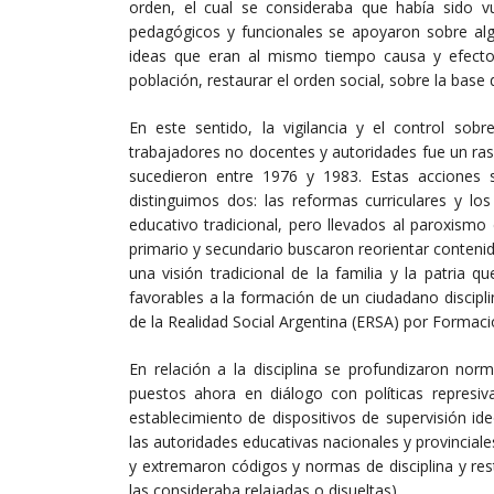
orden, el cual se consideraba que había sido v
pedagógicos y funcionales se apoyaron sobre algu
ideas que eran al mismo tiempo causa y efecto d
población, restaurar el orden social, sobre la base 
En este sentido, la vigilancia y el control sob
trabajadores no docentes y autoridades fue un ra
sucedieron entre 1976 y 1983. Estas acciones s
distinguimos dos: las reformas curriculares y lo
educativo tradicional, pero llevados al paroxismo
primario y secundario buscaron reorientar contenid
una visión tradicional de la familia y la patria 
favorables a la formación de un ciudadano discipl
de la Realidad Social Argentina (ERSA) por Formaci
En relación a la disciplina se profundizaron nor
puestos ahora en diálogo con políticas represiva
establecimiento de dispositivos de supervisión ide
las autoridades educativas nacionales y provinciale
y extremaron códigos y normas de disciplina y rest
las consideraba relajadas o disueltas).