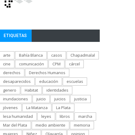
ETIQUETAS
arte
Bahía Blanca
casos
Chapadmalal
cine
comunicación
CPM
cárcel
derechos
Derechos Humanos
desaparecidos
educación
escuelas
genero
Habitat
identidades
inundaciones
juicio
juicios
justicia
jóvenes
La Matanza
La Plata
lesa humanidad
leyes
libros
marcha
Mar del Plata
medio ambiente
memoria
mujeres
Niñez
Olavarría
opinion