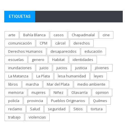
ETIQUETAS
arte
Bahía Blanca
casos
Chapadmalal
cine
comunicación
CPM
cárcel
derechos
Derechos Humanos
desaparecidos
educación
escuelas
genero
Habitat
identidades
inundaciones
juicio
juicios
justicia
jóvenes
La Matanza
La Plata
lesa humanidad
leyes
libros
marcha
Mar del Plata
medio ambiente
memoria
mujeres
Niñez
Olavarría
opinion
policía
provincia
Pueblos Originarios
Quilmes
reclamo
Salud
seguridad
Sitios
tortura
trabajo
violencias