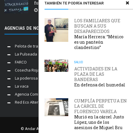
fuego y desalojos
TAMBIÉN TE PODRÍA INTERESAR
5 AGOSTO, 2026
LOS FAMILIARES QUE
BUSCAN A SUS
AGENCIAS DE NOTICIAS AMIGAS
DESAPARECIDOS
María Herrera: “México
es un panteón
Pelota de trapo
clandestino”
La Pulseada
FARCO
SALUD
ACTIVIDADES EN LA
Cosecha Roja
PLAZA DE LAS
La poderosa
BANDERAS
En defensa del humedal
La vaca
Agencia Comunica
CUMPLÍA PERPETUA EN
Red Eco Alternativo
LA CÁRCEL DE
FLORENCIO VARELA
Murió en la cárcel Justo
López, uno de los
asesinos de Miguel Bru
© Andar Agencia. Comisión Provincial por la Memoria