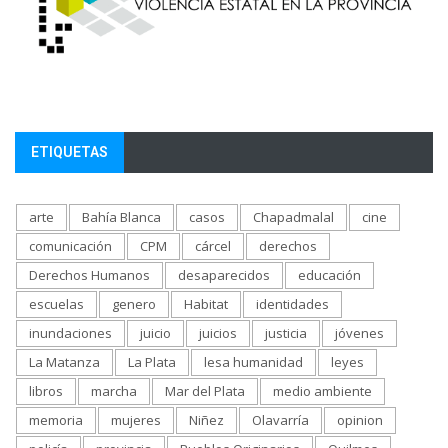
ETIQUETAS
arte
Bahía Blanca
casos
Chapadmalal
cine
comunicación
CPM
cárcel
derechos
Derechos Humanos
desaparecidos
educación
escuelas
genero
Habitat
identidades
inundaciones
juicio
juicios
justicia
jóvenes
La Matanza
La Plata
lesa humanidad
leyes
libros
marcha
Mar del Plata
medio ambiente
memoria
mujeres
Niñez
Olavarría
opinion