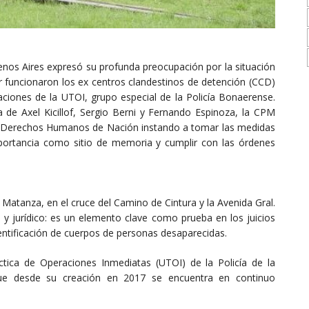
enos Aires expresó su profunda preocupación por la situación
ar funcionaron los ex centros clandestinos de detención (CCD)
iones de la UTOI, grupo especial de la Policía Bonaerense.
a de Axel Kicillof, Sergio Berni y Fernando Espinoza, la CPM
de Derechos Humanos de Nación instando a tomar las medidas
mportancia como sitio de memoria y cumplir con las órdenes
 Matanza, en el cruce del Camino de Cintura y la Avenida Gral.
co y jurídico: es un elemento clave como prueba en los juicios
entificación de cuerpos de personas desaparecidas.
tica de Operaciones Inmediatas (UTOI) de la Policía de la
que desde su creación en 2017 se encuentra en continuo