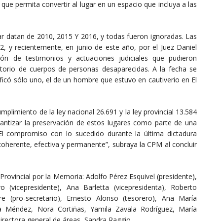
que permita convertir al lugar en un espacio que incluya a las
var datan de 2010, 2015 Y 2016, y todas fueron ignoradas. Las
2, y recientemente, en junio de este año, por el Juez Daniel
ón de testimonios y actuaciones judiciales que pudieron
orio de cuerpos de personas desaparecidas. A la fecha se
ficó sólo uno, el de un hombre que estuvo en cautiverio en El
plimiento de la ley nacional 26.691 y la ley provincial 13.584
antizar la preservación de estos lugares como parte de una
“El compromiso con lo sucedido durante la última dictadura
 coherente, efectiva y permanente”, subraya la CPM al concluir
Provincial por la Memoria: Adolfo Pérez Esquivel (presidente),
 (vicepresidente), Ana Barletta (vicepresidenta), Roberto
re (pro-secretario), Ernesto Alonso (tesorero), Ana María
sana Méndez, Nora Cortiñas, Yamila Zavala Rodríguez, María
irectora general de áreas, Sandra Raggio.