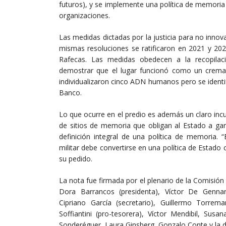
futuros), y se implemente una política de memoria 
organizaciones.
Las medidas dictadas por la justicia para no inno
mismas resoluciones se ratificaron en 2021 y 202
Rafecas. Las medidas obedecen a la recopilaci
demostrar que el lugar funcionó como un cremat
individualizaron cinco ADN humanos pero se identi
Banco.
Lo que ocurre en el predio es además un claro incum
de sitios de memoria que obligan al Estado a gar
definición integral de una política de memoria. 
militar debe convertirse en una política de Estado
su pedido.
La nota fue firmada por el plenario de la Comisión 
Dora Barrancos (presidenta), Víctor De Gennaro
Cipriano García (secretario), Guillermo Torrema
Soffiantini (pro-tesorera), Víctor Mendibil, Su
Sonderéguer, Laura Ginsberg, Gonzalo Conte y la d