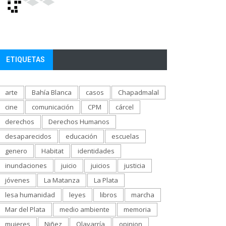
ETIQUETAS
arte
Bahía Blanca
casos
Chapadmalal
cine
comunicación
CPM
cárcel
derechos
Derechos Humanos
desaparecidos
educación
escuelas
genero
Habitat
identidades
inundaciones
juicio
juicios
justicia
jóvenes
La Matanza
La Plata
lesa humanidad
leyes
libros
marcha
Mar del Plata
medio ambiente
memoria
mujeres
Niñez
Olavarría
opinion