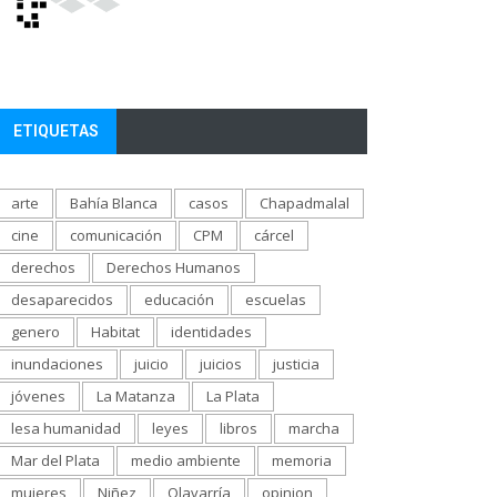
ETIQUETAS
arte
Bahía Blanca
casos
Chapadmalal
cine
comunicación
CPM
cárcel
derechos
Derechos Humanos
desaparecidos
educación
escuelas
genero
Habitat
identidades
inundaciones
juicio
juicios
justicia
jóvenes
La Matanza
La Plata
lesa humanidad
leyes
libros
marcha
Mar del Plata
medio ambiente
memoria
mujeres
Niñez
Olavarría
opinion