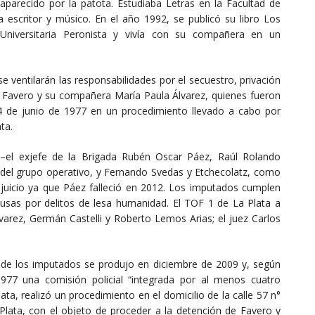
parecido por la patota. Estudiaba Letras en la Facultad de
 escritor y músico. En el año 1992, se publicó su libro Los
 Universitaria Peronista y vivía con su compañera en un
e ventilarán las responsabilidades por el secuestro, privación
ar Favero y su compañera María Paula Álvarez, quienes fueron
 de junio de 1977 en un procedimiento llevado a cabo por
ta.
 –el exjefe de la Brigada Rubén Oscar Páez, Raúl Rolando
 del grupo operativo, y Fernando Svedas y Etchecolatz, como
e juicio ya que Páez falleció en 2012. Los imputados cumplen
usas por delitos de lesa humanidad. El TOF 1 de La Plata a
lvarez, Germán Castelli y Roberto Lemos Arias; el juez Carlos
a de los imputados se produjo en diciembre de 2009 y, según
1977 una comisión policial “integrada por al menos cuatro
ata, realizó un procedimiento en el domicilio de la calle 57 n°
 Plata, con el objeto de proceder a la detención de Favero y