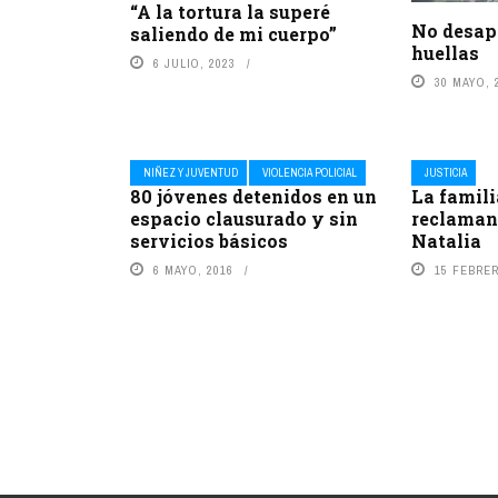
“A la tortura la superé
No desap
saliendo de mi cuerpo”
huellas
6 JULIO, 2023
30 MAYO, 
NIÑEZ Y JUVENTUD
VIOLENCIA POLICIAL
JUSTICIA
80 jóvenes detenidos en un
La famil
espacio clausurado y sin
reclamand
servicios básicos
Natalia
6 MAYO, 2016
15 FEBRER