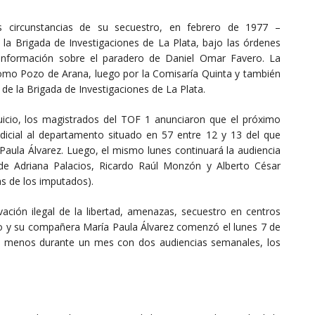
as circunstancias de su secuestro, en febrero de 1977 –
la Brigada de Investigaciones de La Plata, bajo las órdenes
a información sobre el paradero de Daniel Omar Favero. La
como Pozo de Arana, luego por la Comisaría Quinta y también
de la Brigada de Investigaciones de La Plata.
juicio, los magistrados del TOF 1 anunciaron que el próximo
dicial al departamento situado en 57 entre 12 y 13 del que
aula Álvarez. Luego, el mismo lunes continuará la audiencia
 de Adriana Palacios, Ricardo Raúl Monzón y Alberto César
as de los imputados).
ivación ilegal de la libertad, amenazas, secuestro en centros
o y su compañera María Paula Álvarez comenzó el lunes 7 de
al menos durante un mes con dos audiencias semanales, los