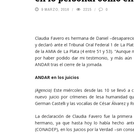
9 MARZO, 2016
2215
0
Claudia Favero es hermana de Daniel –desaparecid
y declaró ante el Tribunal Oral Federal 1 de La Pla
de la AMIA de La Plata (4 entre 51 y 53). “Aunqu
por haber podido dar mi testimonio, y más aún 
ANDAR tras el cierre de la jornada.
ANDAR en los juicios
(Agencia)
Este miércoles desde las 10 se llevó a c
nuevo juicio por crímenes de lesa humanidad qu
German Castelli y las vocalías de César Álvarez y 
La declaración de Claudia Favero fue la primera 
hermano, ya que hasta hoy lo había hecho ante
(CONADEP), en los Juicios por la Verdad –sin conse