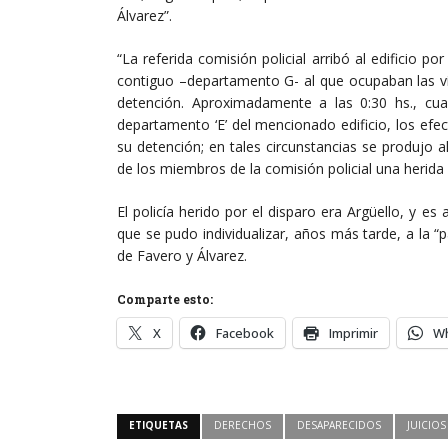
Álvarez”.
“La referida comisión policial arribó al edificio 
contiguo –departamento G- al que ocupaban las 
detención. Aproximadamente a las 0:30 hs., cu
departamento ‘E’ del mencionado edificio, los efec
su detención; en tales circunstancias se produjo
de los miembros de la comisión policial una herida e
El policía herido por el disparo era Argüello, y es
que se pudo individualizar, años más tarde, a la “
de Favero y Álvarez.
Comparte esto:
X
Facebook
Imprimir
W
ETIQUETAS
DERECHOS
DESAPARECIDOS
JUICIOS