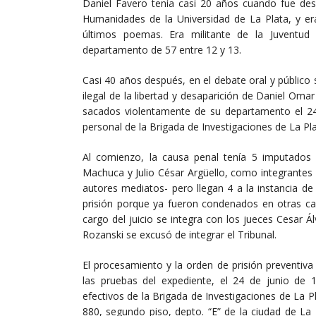
Daniel Favero tenía casi 20 años cuando fue desa
Humanidades de la Universidad de La Plata, y era
últimos poemas. Era militante de la Juventud
departamento de 57 entre 12 y 13.
Casi 40 años después, en el debate oral y público s
ilegal de la libertad y desaparición de Daniel Om
sacados violentamente de su departamento el 24
personal de la Brigada de Investigaciones de La Pla
Al comienzo, la causa penal tenía 5 imputados
Machuca y Julio César Argüello, como integrantes
autores mediatos- pero llegan 4 a la instancia d
prisión porque ya fueron condenados en otras ca
cargo del juicio se integra con los jueces Cesar Á
Rozanski se excusó de integrar el Tribunal.
El procesamiento y la orden de prisión preventiv
las pruebas del expediente, el 24 de junio de 
efectivos de la Brigada de Investigaciones de La Pl
880, segundo piso, depto. “E” de la ciudad de La