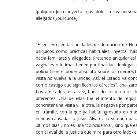
[pullquote]esto inyecta más dolor a las person
allegados[/pullquote]
“El encierro en las unidades de detención de Neu
psíquicos como prácticas habituales, inyecta má
hacia familiares y allegados. Pretende aniquilar as
vaginales o íntimas tienen por finalidad doblegar
policía tiene el poder absoluto sobre los cuerpos 
visita no vuelva a la unidad. Así, el Estado va co
como castigo que significan las cárceles”, analiza
Los afectados, esta vez, han sido los internos d
diferentes. Una de ellas fue el intento de requi
concretar una visita y, la otra, la negativa por part
en trámite, con la que ya había ingresado en m
heridas causadas a Jesús Álvarez la semana pasa
últimos días-, no es una “coincidencia”, sino que es
con el aval de la justicia que mira para otro lado- e