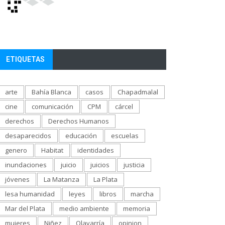
ETIQUETAS
arte
Bahía Blanca
casos
Chapadmalal
cine
comunicación
CPM
cárcel
derechos
Derechos Humanos
desaparecidos
educación
escuelas
genero
Habitat
identidades
inundaciones
juicio
juicios
justicia
jóvenes
La Matanza
La Plata
lesa humanidad
leyes
libros
marcha
Mar del Plata
medio ambiente
memoria
mujeres
Niñez
Olavarría
opinion