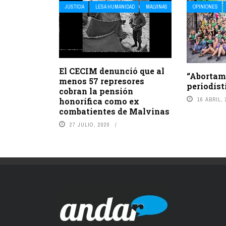
JUSTICIA
LESA HUMANIDAD
MALVINAS
OPINIONES
El CECIM denunció que al
“Abortamo
menos 57 represores
periodíst
cobran la pensión
16 ABRIL, 
honorífica como ex
combatientes de Malvinas
27 JULIO, 2020