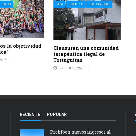
SALUD
CPM
ENCIERRO
SALUD MENTAL
s la objetividad
Clausuran una comunidad
ica”
terapéutica ilegal de
Tortuguitas
2018
26 JUNIO, 2023
RECIENTE
POPULAR
Prohíben nuevos ingresos al