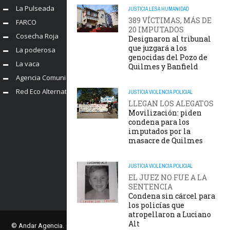
La Pulseada
JUSTICIA
LESA HUMANIDAD
389 VÍCTIMAS, MÁS DE
FARCO
20 IMPUTADOS
Cosecha Roja
Designaron al tribunal
que juzgará a los
La poderosa
genocidas del Pozo de
La vaca
Quilmes y Banfield
Agencia Comunica
Red Eco Alternativo
JUSTICIA
VIOLENCIA POLICIAL
LLEGAN LOS ALEGATOS
Movilización: piden
condena para los
imputados por la
masacre de Quilmes
JUSTICIA
VIOLENCIA POLICIAL
EL JUEZ NO FUE A LA
SENTENCIA
Condena sin cárcel para
los policías que
atropellaron a Luciano
Alt
© Andar Agencia. Comisión Provincial por la Memoria