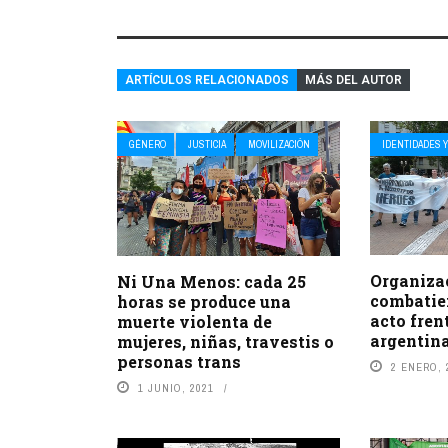
ARTÍCULOS RELACIONADOS
MÁS DEL AUTOR
GÉNERO
JUSTICIA
MOVILIZACIÓN
IDENTIDADES Y
Organiza
Ni Una Menos: cada 25
combatie
horas se produce una
acto fren
muerte violenta de
argentin
mujeres, niñas, travestis o
personas trans
2 ENERO, 
1 JUNIO, 2021