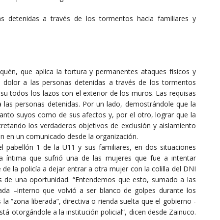
as detenidas a través de los tormentos hacia familiares y
quén, que aplica la tortura y permanentes ataques físicos y
s dolor a las personas detenidas a través de los tormentos
í su todos los lazos con el exterior de los muros. Las requisas
 a las personas detenidas. Por un lado, demostrándole que la
tanto suyos como de sus afectos y, por el otro, lograr que la
ncretando los verdaderos objetivos de exclusión y aislamiento
ron en un comunicado desde la organización.
el pabellón 1 de la U11 y sus familiares, en dos situaciones
sa íntima que sufrió una de las mujeres que fue a intentar
e de la policía a dejar entrar a otra mujer con la colilla del DNI
ás de una oportunidad. “Entendemos que esto, sumado a las
da –interno que volvió a ser blanco de golpes durante los
 la “zona liberada”, directiva o rienda suelta que el gobierno -
stá otorgándole a la institución policial”, dicen desde Zainuco.