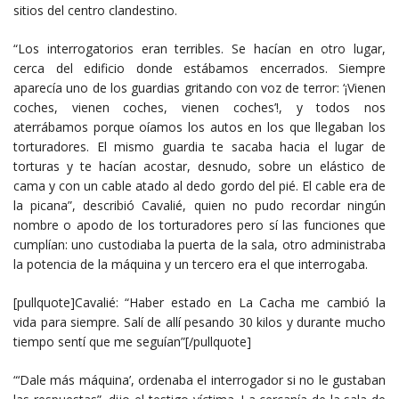
sitios del centro clandestino.
“Los interrogatorios eran terribles. Se hacían en otro lugar,
cerca del edificio donde estábamos encerrados. Siempre
aparecía uno de los guardias gritando con voz de terror: ‘¡Vienen
coches, vienen coches, vienen coches’!, y todos nos
aterrábamos porque oíamos los autos en los que llegaban los
torturadores. El mismo guardia te sacaba hacia el lugar de
torturas y te hacían acostar, desnudo, sobre un elástico de
cama y con un cable atado al dedo gordo del pié. El cable era de
la picana”, describió Cavalié, quien no pudo recordar ningún
nombre o apodo de los torturadores pero sí las funciones que
cumplían: uno custodiaba la puerta de la sala, otro administraba
la potencia de la máquina y un tercero era el que interrogaba.
[pullquote]Cavalié: “Haber estado en La Cacha me cambió la
vida para siempre. Salí de allí pesando 30 kilos y durante mucho
tiempo sentí que me seguían”[/pullquote]
“‘Dale más máquina’, ordenaba el interrogador si no le gustaban