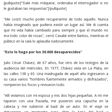
[pullquote]“‘Dale más máquina’, ordenaba el interrogador si no
le gustaban las respuestas”[/pullquote]
“Me costó mucho poder recuperarme de todo aquello. Nunca
había imaginado que pudiera existir un lugar así. Me di cuenta
que mi vida había cambiado para siempre y que el mundo no
era todo color de rosas”, cerró Cavalié entre llantos, mientras el
público en la sala lo aplaudía ruidosamente .
“Esto lo hago por los 30.000 desaparecidos”
Julio César Chávez, de 67 años, fue otro de los testigos de la
audiencia del miércoles. En 1977, Chávez vivía en La Plata, en
las calles 138 y 65. Una madrugada de aquél año ingresaron a
su casa varios “hombres fuertemente armados y disfrazados”,
rompieron los focos y revisaron todo.
“Allí vivíamos con mi esposa y mis dos hijas pequeñas. A mí me
taparon con una frazada, me pusieron una capucha en la
cabeza y me subieron al baúl de un auto. En el viaje se
detuvieron un momento para abrir la tapa del baúl y