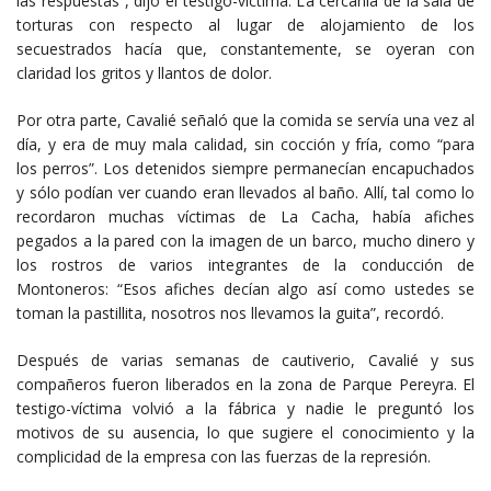
las respuestas”, dijo el testigo-víctima. La cercanía de la sala de
torturas con respecto al lugar de alojamiento de los
secuestrados hacía que, constantemente, se oyeran con
claridad los gritos y llantos de dolor.
Por otra parte, Cavalié señaló que la comida se servía una vez al
día, y era de muy mala calidad, sin cocción y fría, como “para
los perros”. Los detenidos siempre permanecían encapuchados
y sólo podían ver cuando eran llevados al baño. Allí, tal como lo
recordaron muchas víctimas de La Cacha, había afiches
pegados a la pared con la imagen de un barco, mucho dinero y
los rostros de varios integrantes de la conducción de
Montoneros: “Esos afiches decían algo así como ustedes se
toman la pastillita, nosotros nos llevamos la guita”, recordó.
Después de varias semanas de cautiverio, Cavalié y sus
compañeros fueron liberados en la zona de Parque Pereyra. El
testigo-víctima volvió a la fábrica y nadie le preguntó los
motivos de su ausencia, lo que sugiere el conocimiento y la
complicidad de la empresa con las fuerzas de la represión.