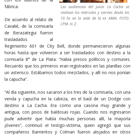
fábrica.
Las audiencias del juicio La Cacha se
realizan los miércoles y viernes desde las
10 hs en la sede de la ex AMIA. FOTO:
De acuerdo al relato de
CPM- H. Z.
Cavalié, de la comisaría
de Berazategui fueron
trasladados al
Regimiento 601 de City Bell, donde permanecieron algunas
horas hasta que volvieron a ser trasladados con destino a la
comisaría 8° de La Plata: “Había presos políticos y comunes.
Recuerdo que los primeros eran registrados en las planillas con
un asterisco. Estábamos todos mezclados, y allí no nos ponían
la capucha”.
“Al día siguiente, nos sacaron a los tres de la comisaría, con una
venda y capucha en la cabeza, en el baúl de un Dodge con
destino a La Cacha. Era como una casona muy grande y
antigua, con pisos de baldosas rojas. Cuando nos ingresaron
pude advertir que había muchas personas allí, la mayoría
jóvenes”, continuó el testigo-víctima, quien agregó que sus
compañeros Barrientos y Colman fueron alojados en otros