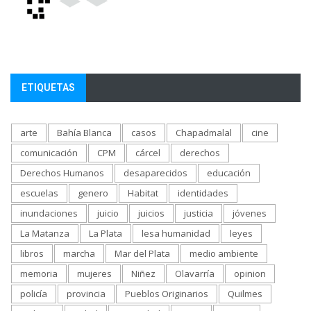
ETIQUETAS
arte
Bahía Blanca
casos
Chapadmalal
cine
comunicación
CPM
cárcel
derechos
Derechos Humanos
desaparecidos
educación
escuelas
genero
Habitat
identidades
inundaciones
juicio
juicios
justicia
jóvenes
La Matanza
La Plata
lesa humanidad
leyes
libros
marcha
Mar del Plata
medio ambiente
memoria
mujeres
Niñez
Olavarría
opinion
policía
provincia
Pueblos Originarios
Quilmes