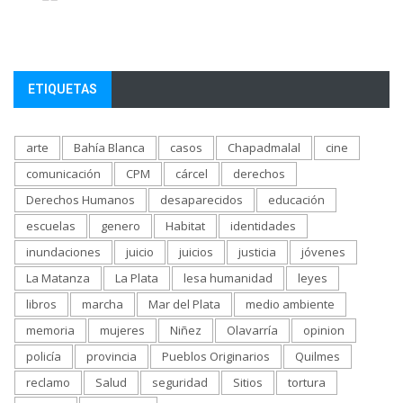
ETIQUETAS
arte
Bahía Blanca
casos
Chapadmalal
cine
comunicación
CPM
cárcel
derechos
Derechos Humanos
desaparecidos
educación
escuelas
genero
Habitat
identidades
inundaciones
juicio
juicios
justicia
jóvenes
La Matanza
La Plata
lesa humanidad
leyes
libros
marcha
Mar del Plata
medio ambiente
memoria
mujeres
Niñez
Olavarría
opinion
policía
provincia
Pueblos Originarios
Quilmes
reclamo
Salud
seguridad
Sitios
tortura