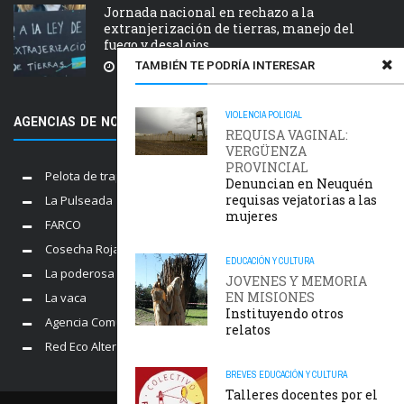
Jornada nacional en rechazo a la
extranjerización de tierras, manejo del
fuego y desalojos
TAMBIÉN TE PODRÍA INTERESAR
5 AGOSTO, 2026
VIOLENCIA POLICIAL
AGENCIAS DE NOTICIAS AMIGAS
REQUISA VAGINAL:
VERGÜENZA
PROVINCIAL
Pelota de trapo
Denuncian en Neuquén
requisas vejatorias a las
La Pulseada
mujeres
FARCO
Cosecha Roja
EDUCACIÓN Y CULTURA
La poderosa
JOVENES Y MEMORIA
EN MISIONES
La vaca
Instituyendo otros
Agencia Comunica
relatos
Red Eco Alternativo
BREVES
EDUCACIÓN Y CULTURA
Talleres docentes por el