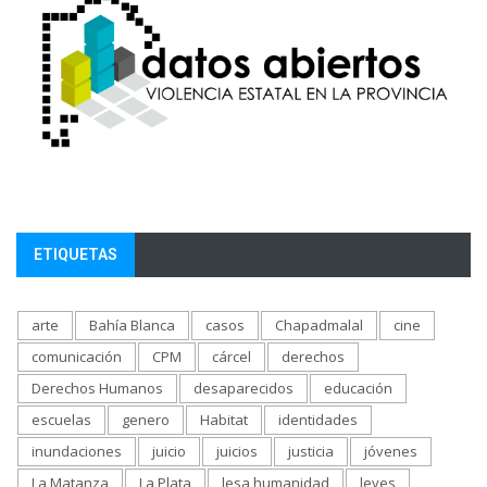
ETIQUETAS
arte
Bahía Blanca
casos
Chapadmalal
cine
comunicación
CPM
cárcel
derechos
Derechos Humanos
desaparecidos
educación
escuelas
genero
Habitat
identidades
inundaciones
juicio
juicios
justicia
jóvenes
La Matanza
La Plata
lesa humanidad
leyes