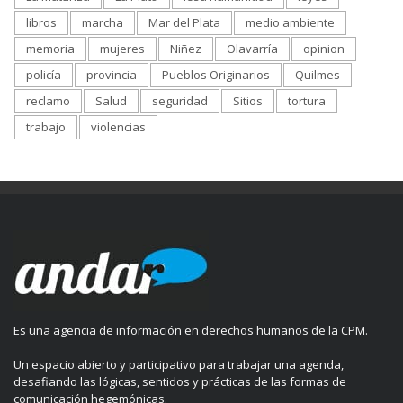
libros
marcha
Mar del Plata
medio ambiente
memoria
mujeres
Niñez
Olavarría
opinion
policía
provincia
Pueblos Originarios
Quilmes
reclamo
Salud
seguridad
Sitios
tortura
trabajo
violencias
Es una agencia de información en derechos humanos de la CPM.
Un espacio abierto y participativo para trabajar una agenda,
desafiando las lógicas, sentidos y prácticas de las formas de
comunicación hegemónicas.