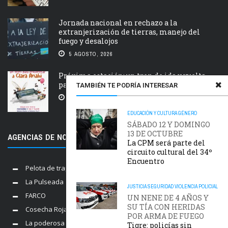
Jornada nacional en rechazo a la
extranjerización de tierras, manejo del
fuego y desalojos
5 AGOSTO, 2026
Próxima estación: un tren de ida y vuelta
para Clara Anahí
TAMBIÉN TE PODRÍA INTERESAR
5 AGOSTO, 2026
EDUCACIÓN Y CULTURA
GÉNERO
SÁBADO 12 Y DOMINGO
13 DE OCTUBRE
AGENCIAS DE NOTICIAS AMIGAS
La CPM será parte del
circuito cultural del 34º
Encuentro
Pelota de trapo
La Pulseada
JUSTICIA
SEGURIDAD
VIOLENCIA POLICIAL
FARCO
UN NENE DE 4 AÑOS Y
SU TÍA CON HERIDAS
Cosecha Roja
POR ARMA DE FUEGO
La poderosa
Tigre: policías sin