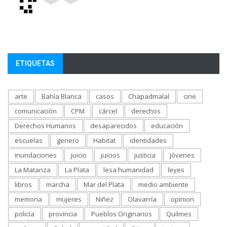
ETIQUETAS
arte
Bahía Blanca
casos
Chapadmalal
cine
comunicación
CPM
cárcel
derechos
Derechos Humanos
desaparecidos
educación
escuelas
genero
Habitat
identidades
inundaciones
juicio
juicios
justicia
jóvenes
La Matanza
La Plata
lesa humanidad
leyes
libros
marcha
Mar del Plata
medio ambiente
memoria
mujeres
Niñez
Olavarría
opinion
policía
provincia
Pueblos Originarios
Quilmes