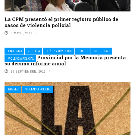
La CPM presentó el primer registro público de
casos de violencia policial
8 MAYO, 2017
ENCIERRO
JUSTICIA
NIÑEZ Y JUVENTUD
SALUD
SEGURIDAD
La Comisión Provincial por la Memoria presenta
VIOLENCIA POLICIAL
su décimo informe anual
23 SEPTIEMBRE, 2016
BREVES
VIOLENCIA POLICIAL