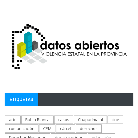
ETIQUETAS
arte
Bahía Blanca
casos
Chapadmalal
cine
comunicación
CPM
cárcel
derechos
Derechos Humanos
desaparecidos
educación