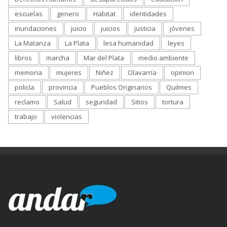
escuelas
genero
Habitat
identidades
inundaciones
juicio
juicios
justicia
jóvenes
La Matanza
La Plata
lesa humanidad
leyes
libros
marcha
Mar del Plata
medio ambiente
memoria
mujeres
Niñez
Olavarría
opinion
policía
provincia
Pueblos Originarios
Quilmes
reclamo
Salud
seguridad
Sitios
tortura
trabajo
violencias