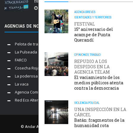
fuego y desalojos
5 AGOSTO, 2026
AGENDA
BREVES
IDENTIDADES Y TERRITORIOS
FESTIVAL
AGENCIAS DE NOTICIAS AMIGAS
15° aniversario del
acampe de Punta
Querandí
Pelota de trapo
La Pulseada
OPINIONES
TRABAJO
FARCO
REPUDIO A LOS
DESPIDOS EN LA
Cosecha Roja
AGENCIA TÉLAM
La poderosa
El vaciamiento de los
medios públicos atenta
La vaca
contra la democracia
Agencia Comunica
Red Eco Alternativo
VIOLENCIA POLICIAL
UNA INSPECCIÓN EN LA
CÁRCEL
Batán: fragmentos de la
humanidad rota
© Andar Agencia. Comisión Provincial por la Memoria