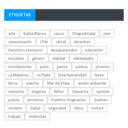
ETIQUETAS
arte
Bahía Blanca
casos
Chapadmalal
cine
comunicación
CPM
cárcel
derechos
Derechos Humanos
desaparecidos
educación
escuelas
genero
Habitat
identidades
inundaciones
juicio
juicios
justicia
jóvenes
La Matanza
La Plata
lesa humanidad
leyes
libros
marcha
Mar del Plata
medio ambiente
memoria
mujeres
Niñez
Olavarría
opinion
policía
provincia
Pueblos Originarios
Quilmes
reclamo
Salud
seguridad
Sitios
tortura
trabajo
violencias