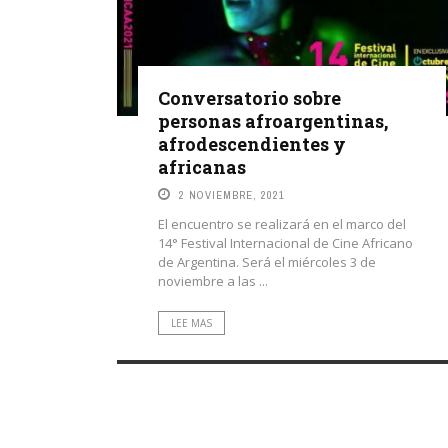
Conversatorio sobre
personas afroargentinas,
afrodescendientes y
africanas
2 NOVIEMBRE, 2021
El encuentro se realizará en el marco del
14° Festival Internacional de Cine Africano
de Argentina. Será el miércoles 3 de
noviembre a las ...
LEE MAS