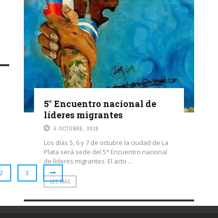
5° Encuentro nacional de
líderes migrantes
5 OCTUBRE, 2018
Los días 5, 6 y 7 de octubre la ciudad de La
Plata será sede del 5° Encuentro nacional
de líderes migrantes. El acto ...
2
3
LEE MAS