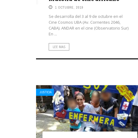
1 OCTUBRE, 2019
Se desarrolla del 3 al 9 de octubre en el
Cine Cosmos UBA (Av. Corrientes 2046,
CABA). ANDAR en el cine (Observatorio Sur)
En ...
LEE MAS
JUSTICIA