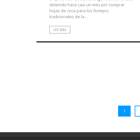
detenido hace casi un mes por comprar
hojas de coca para los festejos
tradicionales de la ...
LEE MAS
1