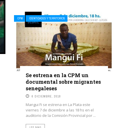
CPM
IDENTIDADES Y TERRITORIOS
Se estrena en la CPM un
documental sobre migrantes
senegaleses
6 DICIEMBRE, 2018
Mangui Fi se estrena en La Plata este
viernes 7 de diciembre a las 18 hs en el
auditorio de la Comisión Provincial por ...
LEE MAS