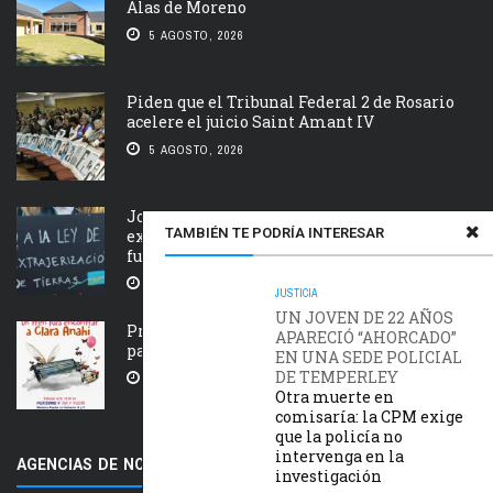
Alas de Moreno
5 AGOSTO, 2026
Piden que el Tribunal Federal 2 de Rosario
acelere el juicio Saint Amant IV
5 AGOSTO, 2026
Jornada nacional en rechazo a la
TAMBIÉN TE PODRÍA INTERESAR
extranjerización de tierras, manejo del
fuego y desalojos
5 AGOSTO, 2026
JUSTICIA
UN JOVEN DE 22 AÑOS
Próxima estación: un tren de ida y vuelta
APARECIÓ “AHORCADO”
para Clara Anahí
EN UNA SEDE POLICIAL
DE TEMPERLEY
5 AGOSTO, 2026
Otra muerte en
comisaría: la CPM exige
que la policía no
intervenga en la
AGENCIAS DE NOTICIAS AMIGAS
investigación