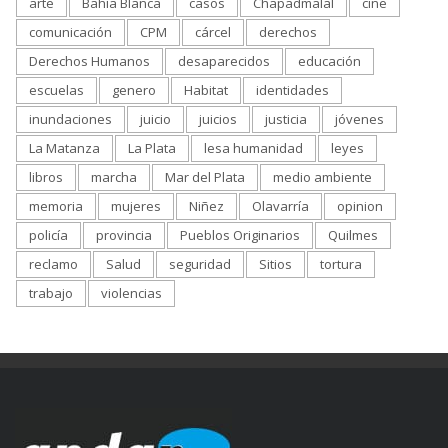
arte
Bahía Blanca
casos
Chapadmalal
cine
comunicación
CPM
cárcel
derechos
Derechos Humanos
desaparecidos
educación
escuelas
genero
Habitat
identidades
inundaciones
juicio
juicios
justicia
jóvenes
La Matanza
La Plata
lesa humanidad
leyes
libros
marcha
Mar del Plata
medio ambiente
memoria
mujeres
Niñez
Olavarría
opinion
policía
provincia
Pueblos Originarios
Quilmes
reclamo
Salud
seguridad
Sitios
tortura
trabajo
violencias