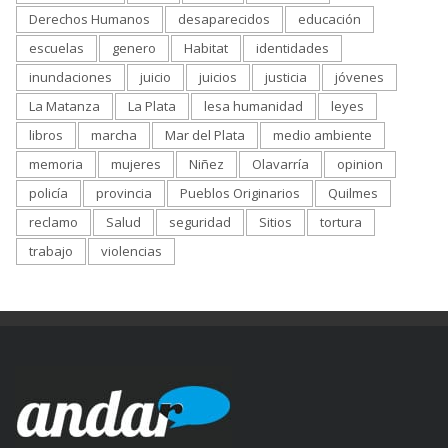
Derechos Humanos
desaparecidos
educación
escuelas
genero
Habitat
identidades
inundaciones
juicio
juicios
justicia
jóvenes
La Matanza
La Plata
lesa humanidad
leyes
libros
marcha
Mar del Plata
medio ambiente
memoria
mujeres
Niñez
Olavarría
opinion
policía
provincia
Pueblos Originarios
Quilmes
reclamo
Salud
seguridad
Sitios
tortura
trabajo
violencias