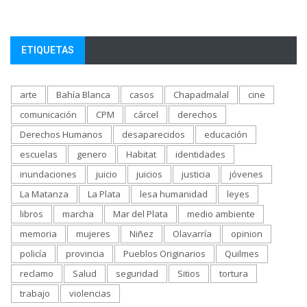
ETIQUETAS
arte
Bahía Blanca
casos
Chapadmalal
cine
comunicación
CPM
cárcel
derechos
Derechos Humanos
desaparecidos
educación
escuelas
genero
Habitat
identidades
inundaciones
juicio
juicios
justicia
jóvenes
La Matanza
La Plata
lesa humanidad
leyes
libros
marcha
Mar del Plata
medio ambiente
memoria
mujeres
Niñez
Olavarría
opinion
policía
provincia
Pueblos Originarios
Quilmes
reclamo
Salud
seguridad
Sitios
tortura
trabajo
violencias