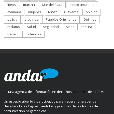
libros
marcha
Mar del Plata
medio ambiente
memoria
mujeres
Niñez
Olavarría
opinion
policía
provincia
Pueblos Originarios
Quilmes
reclamo
Salud
seguridad
Sitios
tortura
trabajo
violencias
Es una agencia de información en derechos humanos de la CPM.
Un espacio abierto y participativo para trabajar una agenda,
desafiando las lógicas, sentidos y prácticas de las formas de
comunicación hegemónicas.