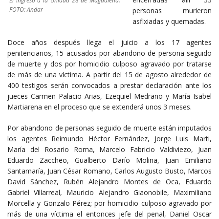
El ingreso a la Unidad 28 de Magdalena.
FOTO: Andar
personas murieron
asfixiadas y quemadas.
Doce años después llega el juicio a los 17 agentes
penitenciarios, 15 acusados por abandono de persona seguido
de muerte y dos por homicidio culposo agravado por tratarse
de más de una víctima. A partir del 15 de agosto alrededor de
400 testigos serán convocados a prestar declaración ante los
jueces Carmen Palacio Arias, Ezequiel Medrano y María Isabel
Martiarena en el proceso que se extenderá unos 3 meses.
Por abandono de personas seguido de muerte están imputados
los agentes Reimundo Héctor Fernández, Jorge Luis Marti,
María del Rosario Roma, Marcelo Fabricio Valdiviezo, Juan
Eduardo Zaccheo, Gualberto Darío Molina, Juan Emiliano
Santamaría, Juan César Romano, Carlos Augusto Busto, Marcos
David Sánchez, Rubén Alejandro Montes de Oca, Eduardo
Gabriel Villarreal, Mauricio Alejandro Giaonobile, Maximiliano
Morcella y Gonzalo Pérez; por homicidio culposo agravado por
más de una víctima el entonces jefe del penal, Daniel Oscar