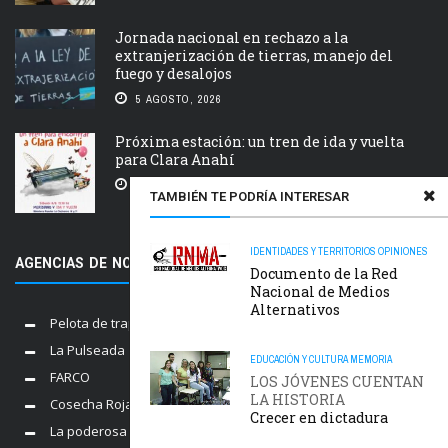
Jornada nacional en rechazo a la
extranjerización de tierras, manejo del
fuego y desalojos
5 AGOSTO, 2026
Próxima estación: un tren de ida y vuelta
para Clara Anahí
5 AGOSTO, 2026
TAMBIÉN TE PODRÍA INTERESAR
IDENTIDADES Y TERRITORIOS
OPINIONES
AGENCIAS DE NOTICIAS AMIGAS
Documento de la Red
Nacional de Medios
Alternativos
Pelota de trapo
La Pulseada
EDUCACIÓN Y CULTURA
MEMORIA
FARCO
LOS JÓVENES CUENTAN
LA HISTORIA
Cosecha Roja
Crecer en dictadura
La poderosa