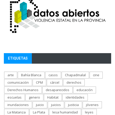
ETIQUETAS
arte
Bahía Blanca
casos
Chapadmalal
cine
comunicación
CPM
cárcel
derechos
Derechos Humanos
desaparecidos
educación
escuelas
genero
Habitat
identidades
inundaciones
juicio
juicios
justicia
jóvenes
La Matanza
La Plata
lesa humanidad
leyes