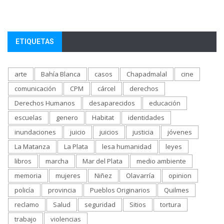
ETIQUETAS
arte
Bahía Blanca
casos
Chapadmalal
cine
comunicación
CPM
cárcel
derechos
Derechos Humanos
desaparecidos
educación
escuelas
genero
Habitat
identidades
inundaciones
juicio
juicios
justicia
jóvenes
La Matanza
La Plata
lesa humanidad
leyes
libros
marcha
Mar del Plata
medio ambiente
memoria
mujeres
Niñez
Olavarría
opinion
policía
provincia
Pueblos Originarios
Quilmes
reclamo
Salud
seguridad
Sitios
tortura
trabajo
violencias