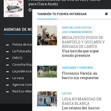
para Clara Anahí
5 AGOSTO, 2026
TAMBIÉN TE PODRÍA INTERESAR
DIARIO DEL JUICIO
JUSTICIA
AGENCIAS DE NOTICIAS AMIGAS
LESA HUMANIDAD
MEMORIA
MEGAJUICIO POZOS DE
BANFIELD Y QUILMES Y
Pelota de trapo
BRIGADA DE LANÚS
Una herida que sigue
La Pulseada
siendo presente
FARCO
Cosecha Roja
IDENTIDADES Y TERRITORIOS
La poderosa
Florencio Varela: un
barrio sin respuestas
La vaca
Agencia Comunica
Red Eco Alternativo
JUSTICIA
LESA HUMANIDAD EN
BAHÍA BLANCA
Los relatos del horror