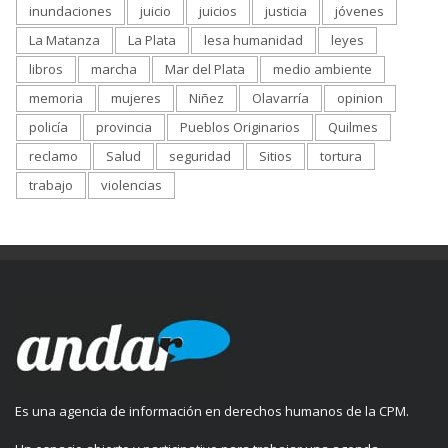
inundaciones
juicio
juicios
justicia
jóvenes
La Matanza
La Plata
lesa humanidad
leyes
libros
marcha
Mar del Plata
medio ambiente
memoria
mujeres
Niñez
Olavarría
opinion
policía
provincia
Pueblos Originarios
Quilmes
reclamo
Salud
seguridad
Sitios
tortura
trabajo
violencias
Es una agencia de información en derechos humanos de la CPM.