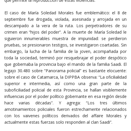
que permite la reproducción de estas violencias.
El caso de María Soledad Morales fue emblemático: el 8 de
septiembre fue drogada, violada, asesinada y arrojada en un
descampado a la vera de la ruta. Los perpetradores de su
crimen eran “hijos del poder”. A la muerte de María Soledad le
siguieron innumerables muestra de impunidad: se perdieron
pruebas, se presionaron testigos, se investigaron coartadas. Sin
embargo, la lucha de la familia de la joven, acompañada por
toda la sociedad, terminó por resquebrajar el poder despótico
que gobernaba la provincia bajo el mando de la familia Saadi. El
legajo 30.480 sobre “Panorama policial” es bastante elocuente:
sobre el caso de Catamarca, la DIPPBA observa: “La oficilialidad
superior e intermedia, así como una gran parte de la
suboficiliadad policial de esta Provincia, se hallan visiblemente
influencias por el poder político gobernante en esa región desde
hace varias décadas”. Y agrega: “Los tres últimos
amotinamientos policiales fueron estrechamente relacionados
con los vaivenes políticos derivados del affaire Morales y
actualmente estas fuerzas solo responden al clan Saadi”.