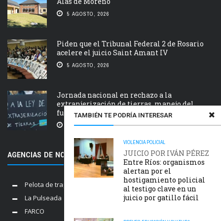
Alas de Moreno
5 AGOSTO, 2026
Piden que el Tribunal Federal 2 de Rosario
acelere el juicio Saint Amant IV
5 AGOSTO, 2026
Jornada nacional en rechazo a la
extranjerización de tierras, manejo del
fuego y desalojos
TAMBIÉN TE PODRÍA INTERESAR
5 AGOSTO, 2026
VIOLENCIA POLICIAL
JUICIO POR IVÁN PÉREZ
AGENCIAS DE NOTICIAS AMIGAS
Entre Ríos: organismos
alertan por el
hostigamiento policial
Pelota de trapo
al testigo clave en un
juicio por gatillo fácil
La Pulseada
FARCO