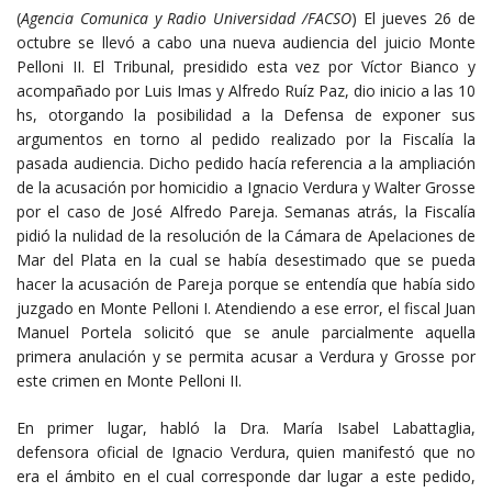
(
Agencia Comunica y Radio Universidad /FACSO
) El jueves 26 de
octubre se llevó a cabo una nueva audiencia del juicio Monte
Pelloni II. El Tribunal, presidido esta vez por Víctor Bianco y
acompañado por Luis Imas y Alfredo Ruíz Paz, dio inicio a las 10
hs, otorgando la posibilidad a la Defensa de exponer sus
argumentos en torno al pedido realizado por la Fiscalía la
pasada audiencia. Dicho pedido hacía referencia a la ampliación
de la acusación por homicidio a Ignacio Verdura y Walter Grosse
por el caso de José Alfredo Pareja. Semanas atrás, la Fiscalía
pidió la nulidad de la resolución de la Cámara de Apelaciones de
Mar del Plata en la cual se había desestimado que se pueda
hacer la acusación de Pareja porque se entendía que había sido
juzgado en Monte Pelloni I. Atendiendo a ese error, el fiscal Juan
Manuel Portela solicitó que se anule parcialmente aquella
primera anulación y se permita acusar a Verdura y Grosse por
este crimen en Monte Pelloni II.
En primer lugar, habló la Dra. María Isabel Labattaglia,
defensora oficial de Ignacio Verdura, quien manifestó que no
era el ámbito en el cual corresponde dar lugar a este pedido,