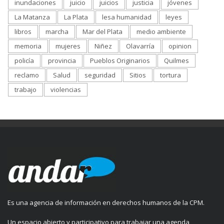
inundaciones
juicio
juicios
justicia
jóvenes
La Matanza
La Plata
lesa humanidad
leyes
libros
marcha
Mar del Plata
medio ambiente
memoria
mujeres
Niñez
Olavarría
opinion
policía
provincia
Pueblos Originarios
Quilmes
reclamo
Salud
seguridad
Sitios
tortura
trabajo
violencias
Es una agencia de información en derechos humanos de la CPM.
Un espacio abierto y participativo para trabajar una agenda,