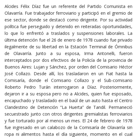
Alcides Félix Díaz fue un referente del Partido Comunista en
Olavarría. Fue trabajador ferroviario y participó en el gremio de
ese sector, donde se destacó como dirigente. Por su actividad
política fue perseguido y detenido en reiteradas oportunidades,
lo que lo enfrentó a traslados y suspensiones laborales. La
última detención fue el 26 de enero de 1978 cuando fue privado
ilegalmente de su libertad en la Estación Terminal de Ómnibus
de Olavarría. Junto a su esposa, Irma Antonelli, fueron
interceptados por dos efectivos de la Policía de la provincia de
Buenos Aires: Lujan y Sánchez, por orden del Comisario Héctor
José Collazo. Desde allí, los trasladaron en un Fiat hasta la
Comisaría, donde el Comisario Collazo y el Sub-comisario
Roberto Pedro Turán interrogaron a Díaz. Posteriormente,
dejaron ir a su esposa pero no a Alcides, quien fue esposado,
encapuchado y trasladado en el baúl de un auto hasta el Centro
Clandestino de Detención “La Huerta” de Tandil. Permaneció
secuestrado junto con otros dirigentes gremialistas ferroviarios
y fue torturado por al menos un mes. El 24 de febrero de 1978
fue ingresado en un calabozo de la Comisaría de Olavarría sin
ropa ni alimentos hasta el día siguiente, momento en el cual