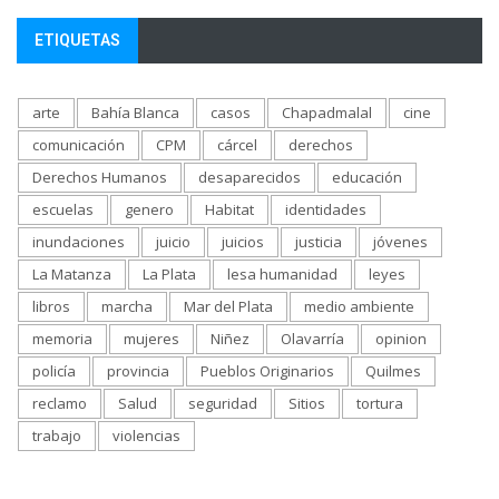
ETIQUETAS
arte
Bahía Blanca
casos
Chapadmalal
cine
comunicación
CPM
cárcel
derechos
Derechos Humanos
desaparecidos
educación
escuelas
genero
Habitat
identidades
inundaciones
juicio
juicios
justicia
jóvenes
La Matanza
La Plata
lesa humanidad
leyes
libros
marcha
Mar del Plata
medio ambiente
memoria
mujeres
Niñez
Olavarría
opinion
policía
provincia
Pueblos Originarios
Quilmes
reclamo
Salud
seguridad
Sitios
tortura
trabajo
violencias