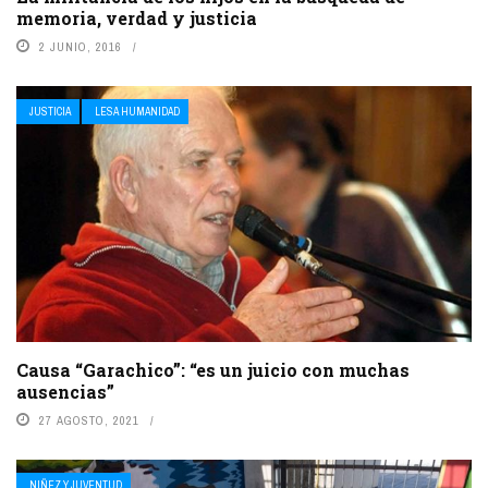
memoria, verdad y justicia
2 JUNIO, 2016
JUSTICIA
LESA HUMANIDAD
Causa “Garachico”: “es un juicio con muchas
ausencias”
27 AGOSTO, 2021
NIÑEZ Y JUVENTUD