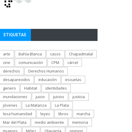
ETIQUETAS
arte
Bahía Blanca
casos
Chapadmalal
cine
comunicación
CPM
cárcel
derechos
Derechos Humanos
desaparecidos
educación
escuelas
genero
Habitat
identidades
inundaciones
juicio
juicios
justicia
jóvenes
La Matanza
La Plata
lesa humanidad
leyes
libros
marcha
Mar del Plata
medio ambiente
memoria
mujeres
Niñez
Olavarría
opinion