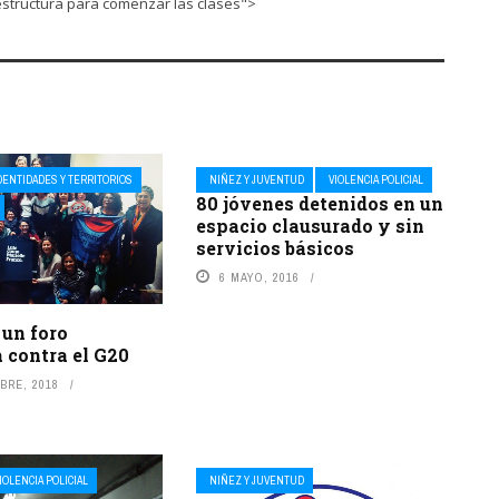
estructura para comenzar las clases">
DENTIDADES Y TERRITORIOS
NIÑEZ Y JUVENTUD
VIOLENCIA POLICIAL
80 jóvenes detenidos en un
espacio clausurado y sin
servicios básicos
6 MAYO, 2016
 un foro
 contra el G20
BRE, 2018
IOLENCIA POLICIAL
NIÑEZ Y JUVENTUD