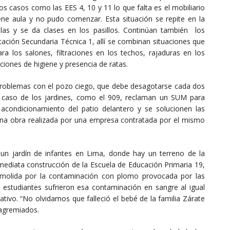
s casos como las EES 4, 10 y 11 lo que falta es el mobiliario
ene aula y no pudo comenzar. Esta situación se repite en la
las y se da clases en los pasillos. Continúan también los
cación Secundaria Técnica 1, allí se combinan situaciones que
ara los salones, filtraciones en los techos, rajaduras en los
iones de higiene y presencia de ratas.
 problemas con el pozo ciego, que debe desagotarse cada dos
el caso de los jardines, como el 909, reclaman un SUM para
l acondicionamiento del patio delantero y se solucionen las
una obra realizada por una empresa contratada por el mismo
n jardín de infantes en Lima, donde hay un terreno de la
ediata construcción de la Escuela de Educación Primaria 19,
emolida por la contaminación con plomo provocada por las
estudiantes sufrieron esa contaminación en sangre al igual
tivo. “No olvidamos que falleció el bebé de la familia Zárate
 agremiados.