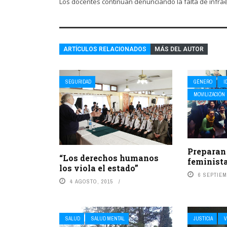
Los docentes continúan denunciando la falta de infra
ARTÍCULOS RELACIONADOS
MÁS DEL AUTOR
SEGURIDAD
GÉNERO
I
MOVILIZACIÓN
Preparan
“Los derechos humanos
feminista
los viola el estado”
6 SEPTIEM
4 AGOSTO, 2015
SALUD
SALUD MENTAL
JUSTICIA
V