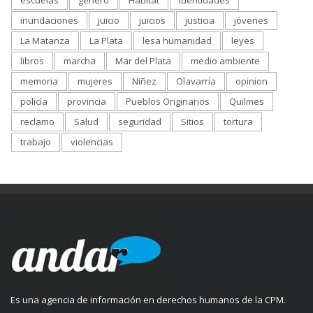
escuelas
genero
Habitat
identidades
inundaciones
juicio
juicios
justicia
jóvenes
La Matanza
La Plata
lesa humanidad
leyes
libros
marcha
Mar del Plata
medio ambiente
memoria
mujeres
Niñez
Olavarría
opinion
policía
provincia
Pueblos Originarios
Quilmes
reclamo
Salud
seguridad
Sitios
tortura
trabajo
violencias
Es una agencia de información en derechos humanos de la CPM.