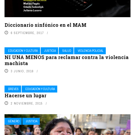
Diccionario sinfónico en el MAM
6 SEPTIEMBRE, 2017
EDUCACIÓN Y CULTURA
JUSTICIA
SALUD
VIOLENCIA POLICIAL
NI UNA MENOS para reclamar contra la violencia
machista
3 JUNIO, 2016
BREVES
EDUCACIÓN Y CULTURA
Hacerse un lugar
2 NOVIEMBRE, 2015
GÉNERO
JUSTICIA