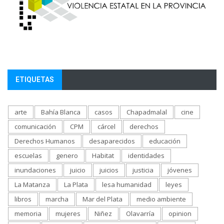
ETIQUETAS
arte
Bahía Blanca
casos
Chapadmalal
cine
comunicación
CPM
cárcel
derechos
Derechos Humanos
desaparecidos
educación
escuelas
genero
Habitat
identidades
inundaciones
juicio
juicios
justicia
jóvenes
La Matanza
La Plata
lesa humanidad
leyes
libros
marcha
Mar del Plata
medio ambiente
memoria
mujeres
Niñez
Olavarría
opinion