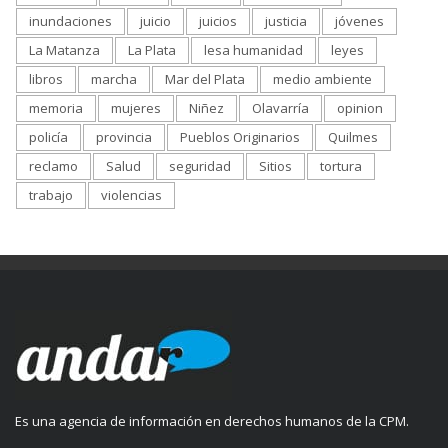
inundaciones
juicio
juicios
justicia
jóvenes
La Matanza
La Plata
lesa humanidad
leyes
libros
marcha
Mar del Plata
medio ambiente
memoria
mujeres
Niñez
Olavarría
opinion
policía
provincia
Pueblos Originarios
Quilmes
reclamo
Salud
seguridad
Sitios
tortura
trabajo
violencias
Es una agencia de información en derechos humanos de la CPM.