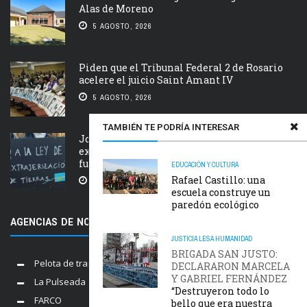
Alas de Moreno
5 AGOSTO, 2026
Piden que el Tribunal Federal 2 de Rosario
acelere el juicio Saint Amant IV
5 AGOSTO, 2026
TAMBIÉN TE PODRÍA INTERESAR
Jornada nacional en rechazo a la
extranjerización de tierras, manejo del
fuego y desalojos
EDUCACIÓN Y CULTURA
Rafael Castillo: una
5 AGOSTO, 2026
escuela construye un
paredón ecológico
AGENCIAS DE NOTICIAS AMIGAS
JUSTICIA
LESA HUMANIDAD
BRIGADA SAN JUSTO:
Pelota de trapo
DECLARARON MARCELA
Y GABRIEL FERNÁNDEZ
La Pulseada
“Destruyeron todo lo
FARCO
bello que era nuestra