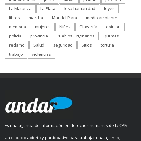
La Matanza
La Plata
lesa humanidad
leyes
libros
marcha
Mar del Plata
medio ambiente
memoria
mujeres
Niñez
Olavarría
opinion
policía
provincia
Pueblos Originarios
Quilmes
reclamo
Salud
seguridad
Sitios
tortura
trabajo
violencias
Es una agencia de información en derechos humanos de la CPM.
Un espacio abierto y participativo para trabajar una agenda,