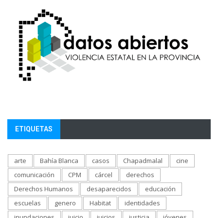
ETIQUETAS
arte
Bahía Blanca
casos
Chapadmalal
cine
comunicación
CPM
cárcel
derechos
Derechos Humanos
desaparecidos
educación
escuelas
genero
Habitat
identidades
inundaciones
juicio
juicios
justicia
jóvenes