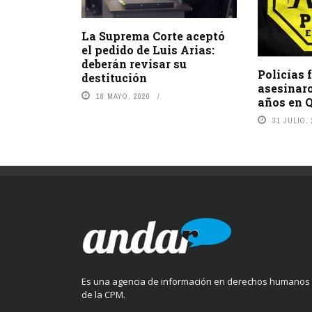
La Suprema Corte aceptó
el pedido de Luis Arias:
deberán revisar su
Policías 
destitución
asesinaro
18 MAYO, 2020
años en 
31 JULIO,
Es una agencia de información en derechos humanos
de la CPM.