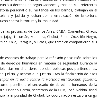
reunió a decenas de organizaciones y más de 400 referentes
toria personal o su militancia en los barrios, trabajan en el
rcelaria y judicial y luchan por la erradicación de la tortura.
lucha contra la tortura y la impunidad.
 de las provincias de Buenos Aires, CABA, Corrientes, Chaco,
a, Jujuy, Tucumán, Mendoza, Chubut, Santa Cruz, Río Negro,
res de Chile, Paraguay y Brasil, que también compartieron sus
de espacios de trabajo para la reflexión y discusión sobre los
l de derechos humanos en materia de seguridad. Durante la
lencias en el encierro, policial, políticas pos penitenciarias,
 judicial y acceso a la justicia. Tras la finalización de esos
safíos en la lucha contra la violencia institucional: gobierno,
 como panelistas el secretario de derechos humanos de la
to Cipriano García, secretario de la CPM, José Nebbia, fiscal
ontra la impunidad de Chubut. La coordinación estuvo a cargo