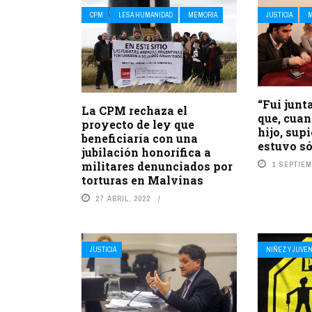
CPM
LESA HUMANIDAD
MEMORIA
JUSTICIA
“Fui junt
La CPM rechaza el
que, cuan
proyecto de ley que
hijo, sup
beneficiaría con una
estuvo só
jubilación honorífica a
militares denunciados por
1 SEPTIEM
torturas en Malvinas
27 ABRIL, 2022
JUSTICIA
NIÑEZ Y JUVE