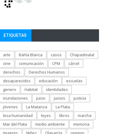
ETIQUETAS
arte
Bahía Blanca
casos
Chapadmalal
cine
comunicación
CPM
cárcel
derechos
Derechos Humanos
desaparecidos
educación
escuelas
genero
Habitat
identidades
inundaciones
juicio
juicios
justicia
jóvenes
La Matanza
La Plata
lesa humanidad
leyes
libros
marcha
Mar del Plata
medio ambiente
memoria
mujeres
Niñez
Olavarría
opinion