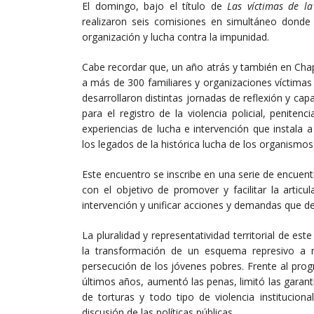
El domingo, bajo el título de
Las víctimas de la
realizaron seis comisiones en simultáneo donde f
organización y lucha contra la impunidad.
Cabe recordar que, un año atrás y también en Cha
a más de 300 familiares y organizaciones víctimas 
desarrollaron distintas jornadas de reflexión y ca
para el registro de la violencia policial, peniten
experiencias de lucha e intervención que instala 
los legados de la histórica lucha de los organism
Este encuentro se inscribe en una serie de encuen
con el objetivo de promover y facilitar la articul
intervención y unificar acciones y demandas que den
La pluralidad y representatividad territorial de es
la transformación de un esquema represivo a ni
persecución de los jóvenes pobres. Frente al prog
últimos años, aumentó las penas, limitó las garantí
de torturas y todo tipo de violencia instituciona
discusión de las políticas públicas.