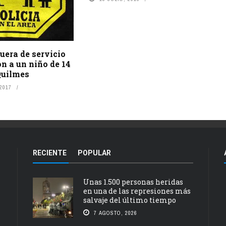
fuera de servicio
n a un niño de 14
Quilmes
 2017
RECIENTE
POPULAR
Unas 1.500 personas heridas
en una de las represiones más
salvaje del último tiempo
7 AGOSTO, 2026