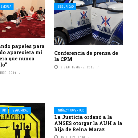
MEMORIA
SEGURIDAD
ando papeles para
do apareciera mi
Conferencia de prensa de
iera que nunca
la CPM
lo”
9 SEPTIEMBRE, 2015
BRE, 2014
NTUD
SEGURIDAD
NIÑEZ Y JUVENTUD
La Justicia ordenó a la
ANSES otorgar la AUH a la
hija de Reina Maraz
15 JULIO, 2016