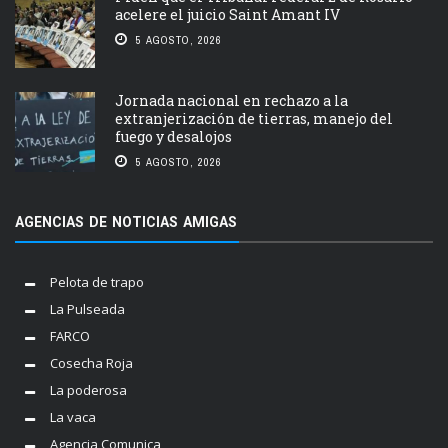
acelere el juicio Saint Amant IV
5 AGOSTO, 2026
Jornada nacional en rechazo a la
extranjerización de tierras, manejo del
fuego y desalojos
5 AGOSTO, 2026
AGENCIAS DE NOTICIAS AMIGAS
Pelota de trapo
La Pulseada
FARCO
Cosecha Roja
La poderosa
La vaca
Agencia Comunica