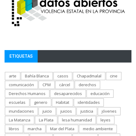
ETIQUETAS
arte
Bahía Blanca
casos
Chapadmalal
cine
comunicación
CPM
cárcel
derechos
Derechos Humanos
desaparecidos
educación
escuelas
genero
Habitat
identidades
inundaciones
juicio
juicios
justicia
jóvenes
La Matanza
La Plata
lesa humanidad
leyes
libros
marcha
Mar del Plata
medio ambiente