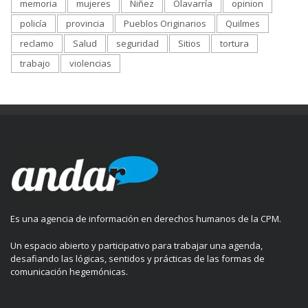
memoria
mujeres
Niñez
Olavarría
opinion
policía
provincia
Pueblos Originarios
Quilmes
reclamo
Salud
seguridad
Sitios
tortura
trabajo
violencias
Es una agencia de información en derechos humanos de la CPM.
Un espacio abierto y participativo para trabajar una agenda,
desafiando las lógicas, sentidos y prácticas de las formas de
comunicación hegemónicas.