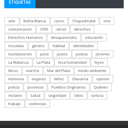
ETIQUETAS
arte
Bahía Blanca
casos
Chapadmalal
cine
comunicación
CPM
cárcel
derechos
Derechos Humanos
desaparecidos
educación
escuelas
genero
Habitat
identidades
inundaciones
juicio
juicios
justicia
jóvenes
La Matanza
La Plata
lesa humanidad
leyes
libros
marcha
Mar del Plata
medio ambiente
memoria
mujeres
Niñez
Olavarría
opinion
policía
provincia
Pueblos Originarios
Quilmes
reclamo
Salud
seguridad
Sitios
tortura
trabajo
violencias