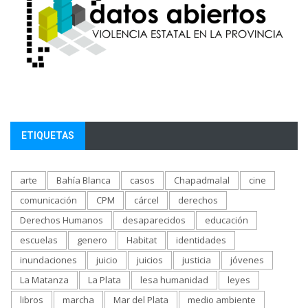
ETIQUETAS
arte
Bahía Blanca
casos
Chapadmalal
cine
comunicación
CPM
cárcel
derechos
Derechos Humanos
desaparecidos
educación
escuelas
genero
Habitat
identidades
inundaciones
juicio
juicios
justicia
jóvenes
La Matanza
La Plata
lesa humanidad
leyes
libros
marcha
Mar del Plata
medio ambiente