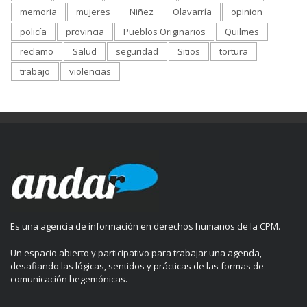
memoria
mujeres
Niñez
Olavarría
opinion
policía
provincia
Pueblos Originarios
Quilmes
reclamo
Salud
seguridad
Sitios
tortura
trabajo
violencias
Es una agencia de información en derechos humanos de la CPM.
Un espacio abierto y participativo para trabajar una agenda,
desafiando las lógicas, sentidos y prácticas de las formas de
comunicación hegemónicas.