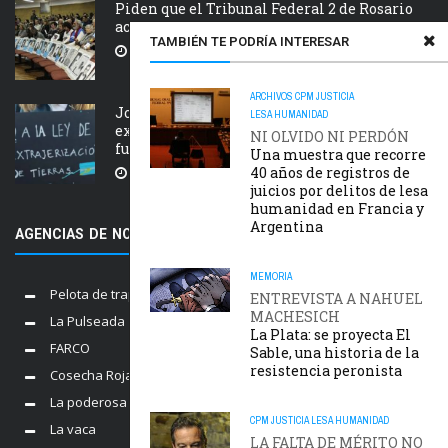
Piden que el Tribunal Federal 2 de Rosario
acelere el juicio Saint Amant IV
TAMBIÉN TE PODRÍA INTERESAR
5 AGOSTO, 2026
ARCHIVOS
CPM
JUSTICIA
Jornada nacional en rechazo a la
LESA HUMANIDAD
extranjerización de tierras, manejo del
NI OLVIDO NI PERDÓN
fuego y desalojos
Una muestra que recorre
40 años de registros de
5 AGOSTO, 2026
juicios por delitos de lesa
humanidad en Francia y
Argentina
AGENCIAS DE NOTICIAS AMIGAS
MEMORIA
Pelota de trapo
ENTREVISTA A NAHUEL
MACHESICH
La Pulseada
La Plata: se proyecta El
FARCO
Sable, una historia de la
resistencia peronista
Cosecha Roja
La poderosa
CPM
JUSTICIA
LESA HUMANIDAD
La vaca
LA FALTA DE MÉRITO NO