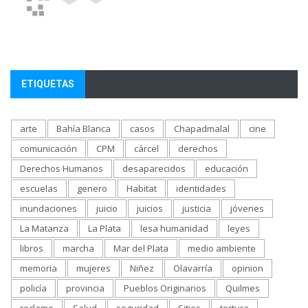
ETIQUETAS
arte
Bahía Blanca
casos
Chapadmalal
cine
comunicación
CPM
cárcel
derechos
Derechos Humanos
desaparecidos
educación
escuelas
genero
Habitat
identidades
inundaciones
juicio
juicios
justicia
jóvenes
La Matanza
La Plata
lesa humanidad
leyes
libros
marcha
Mar del Plata
medio ambiente
memoria
mujeres
Niñez
Olavarría
opinion
policía
provincia
Pueblos Originarios
Quilmes
reclamo
Salud
seguridad
Sitios
tortura