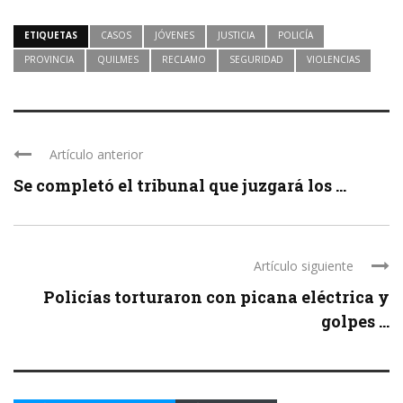
ETIQUETAS
CASOS
JÓVENES
JUSTICIA
POLICÍA
PROVINCIA
QUILMES
RECLAMO
SEGURIDAD
VIOLENCIAS
Artículo anterior
Se completó el tribunal que juzgará los ...
Artículo siguiente
Policías torturaron con picana eléctrica y
golpes ...