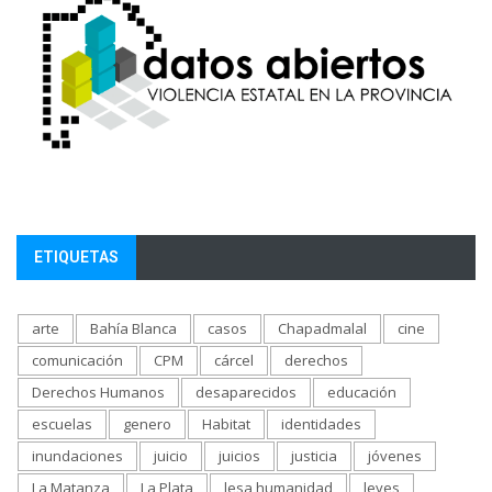
ETIQUETAS
arte
Bahía Blanca
casos
Chapadmalal
cine
comunicación
CPM
cárcel
derechos
Derechos Humanos
desaparecidos
educación
escuelas
genero
Habitat
identidades
inundaciones
juicio
juicios
justicia
jóvenes
La Matanza
La Plata
lesa humanidad
leyes