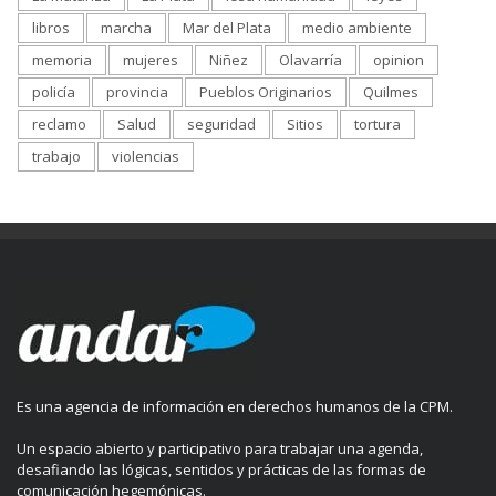
libros
marcha
Mar del Plata
medio ambiente
memoria
mujeres
Niñez
Olavarría
opinion
policía
provincia
Pueblos Originarios
Quilmes
reclamo
Salud
seguridad
Sitios
tortura
trabajo
violencias
Es una agencia de información en derechos humanos de la CPM.
Un espacio abierto y participativo para trabajar una agenda,
desafiando las lógicas, sentidos y prácticas de las formas de
comunicación hegemónicas.