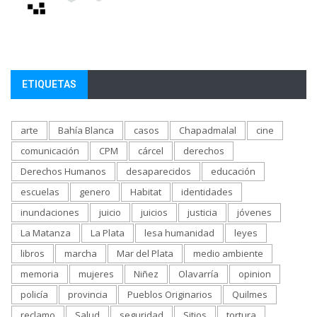
ETIQUETAS
arte
Bahía Blanca
casos
Chapadmalal
cine
comunicación
CPM
cárcel
derechos
Derechos Humanos
desaparecidos
educación
escuelas
genero
Habitat
identidades
inundaciones
juicio
juicios
justicia
jóvenes
La Matanza
La Plata
lesa humanidad
leyes
libros
marcha
Mar del Plata
medio ambiente
memoria
mujeres
Niñez
Olavarría
opinion
policía
provincia
Pueblos Originarios
Quilmes
reclamo
Salud
seguridad
Sitios
tortura