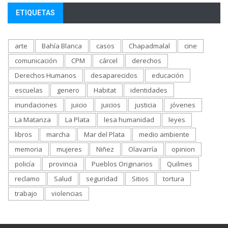
ETIQUETAS
arte
Bahía Blanca
casos
Chapadmalal
cine
comunicación
CPM
cárcel
derechos
Derechos Humanos
desaparecidos
educación
escuelas
genero
Habitat
identidades
inundaciones
juicio
juicios
justicia
jóvenes
La Matanza
La Plata
lesa humanidad
leyes
libros
marcha
Mar del Plata
medio ambiente
memoria
mujeres
Niñez
Olavarría
opinion
policía
provincia
Pueblos Originarios
Quilmes
reclamo
Salud
seguridad
Sitios
tortura
trabajo
violencias