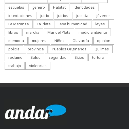
escuelas
genero
Habitat
identidades
inundaciones
juicio
juicios
justicia
jóvenes
La Matanza
La Plata
lesa humanidad
leyes
libros
marcha
Mar del Plata
medio ambiente
memoria
mujeres
Niñez
Olavarría
opinion
policía
provincia
Pueblos Originarios
Quilmes
reclamo
Salud
seguridad
Sitios
tortura
trabajo
violencias