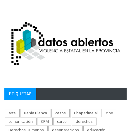
ETIQUETAS
arte
Bahía Blanca
casos
Chapadmalal
cine
comunicación
CPM
cárcel
derechos
Derechos Humanos
desaparecidos
educación