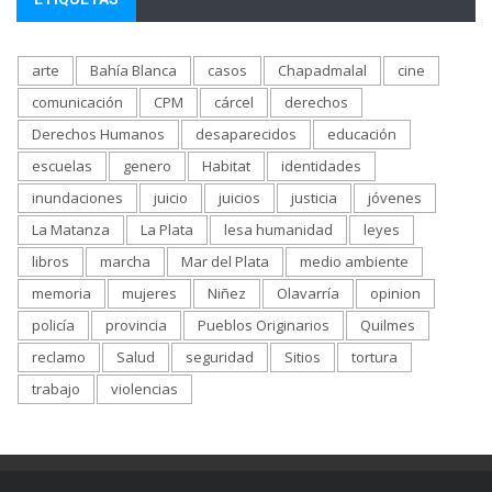
arte
Bahía Blanca
casos
Chapadmalal
cine
comunicación
CPM
cárcel
derechos
Derechos Humanos
desaparecidos
educación
escuelas
genero
Habitat
identidades
inundaciones
juicio
juicios
justicia
jóvenes
La Matanza
La Plata
lesa humanidad
leyes
libros
marcha
Mar del Plata
medio ambiente
memoria
mujeres
Niñez
Olavarría
opinion
policía
provincia
Pueblos Originarios
Quilmes
reclamo
Salud
seguridad
Sitios
tortura
trabajo
violencias