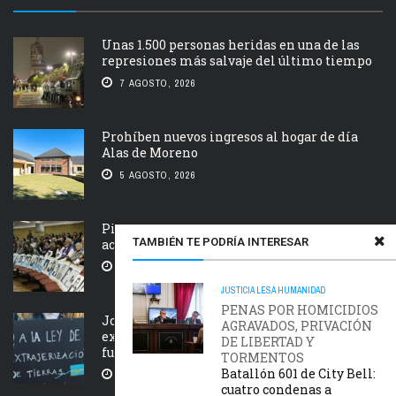
Unas 1.500 personas heridas en una de las
represiones más salvaje del último tiempo
7 AGOSTO, 2026
Prohíben nuevos ingresos al hogar de día
Alas de Moreno
5 AGOSTO, 2026
Piden que el Tribunal Federal 2 de Rosario
TAMBIÉN TE PODRÍA INTERESAR
acelere el juicio Saint Amant IV
5 AGOSTO, 2026
JUSTICIA
LESA HUMANIDAD
PENAS POR HOMICIDIOS
Jornada nacional en rechazo a la
AGRAVADOS, PRIVACIÓN
extranjerización de tierras, manejo del
DE LIBERTAD Y
fuego y desalojos
TORMENTOS
Batallón 601 de City Bell:
5 AGOSTO, 2026
cuatro condenas a