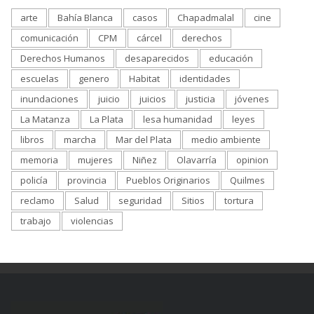
arte
Bahía Blanca
casos
Chapadmalal
cine
comunicación
CPM
cárcel
derechos
Derechos Humanos
desaparecidos
educación
escuelas
genero
Habitat
identidades
inundaciones
juicio
juicios
justicia
jóvenes
La Matanza
La Plata
lesa humanidad
leyes
libros
marcha
Mar del Plata
medio ambiente
memoria
mujeres
Niñez
Olavarría
opinion
policía
provincia
Pueblos Originarios
Quilmes
reclamo
Salud
seguridad
Sitios
tortura
trabajo
violencias