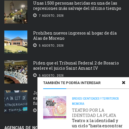
Unas 1.500 personas heridas en una de las
represiones más salvaje del último tiempo
7 AGOSTO, 2026
Prohíben nuevos ingresos al hogar de día
Alas de Moreno
5 AGOSTO, 2026
Piden que el Tribunal Federal 2 de Rosario
acelere el juicio Saint Amant IV
5 AGOSTO, 2026
TAMBIÉN TE PODRÍA INTERESAR
Jornada nacional en rechazo a la
extranjerización de tierras, manejo del
BREVES
IDENTIDADES Y TERRITORIOS
fuego y desalojos
MEMORIA
TEATRO POR LA
5 AGOSTO, 2026
IDENTIDAD LA PLATA
Teatro x la identidad y
un ciclo​ ​”hasta encontrar
AGENCIAS DE NOTICIAS AMIGAS