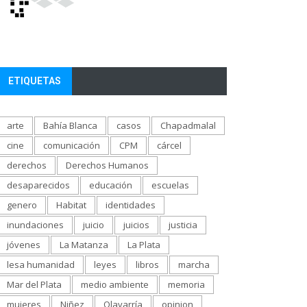
ETIQUETAS
arte
Bahía Blanca
casos
Chapadmalal
cine
comunicación
CPM
cárcel
derechos
Derechos Humanos
desaparecidos
educación
escuelas
genero
Habitat
identidades
inundaciones
juicio
juicios
justicia
jóvenes
La Matanza
La Plata
lesa humanidad
leyes
libros
marcha
Mar del Plata
medio ambiente
memoria
mujeres
Niñez
Olavarría
opinion