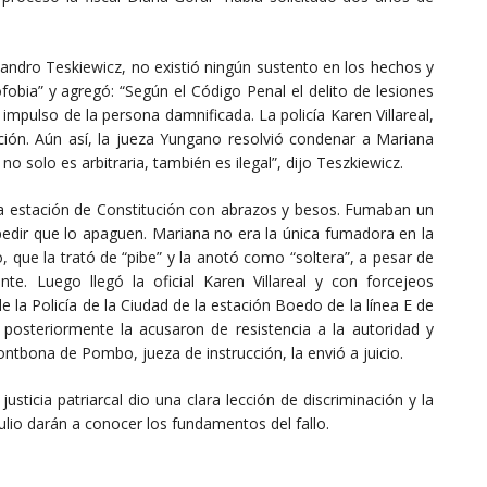
andro Teskiewicz, no existió ningún sustento en los hechos y
fobia” y agregó: “Según el Código Penal el delito de lesiones
l impulso de la persona damnificada. La policía Karen Villareal,
ción. Aún así, la jueza Yungano resolvió condenar a Mariana
o solo es arbitraria, también es ilegal”, dijo Teszkiewicz.
a estación de Constitución con abrazos y besos. Fumaban un
pedir que lo apaguen. Mariana no era la única fumadora en la
, que la trató de “pibe” y la anotó como “soltera”, a pesar de
e. Luego llegó la oficial Karen Villareal y con forcejeos
de la Policía de la Ciudad de la estación Boedo de la línea E de
 posteriormente la acusaron de resistencia a la autoridad y
ontbona de Pombo, jueza de instrucción, la envió a juicio.
sticia patriarcal dio una clara lección de discriminación y la
ulio darán a conocer los fundamentos del fallo.