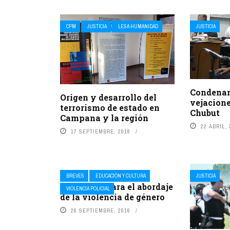
CPM
JUSTICIA
LESA HUMANIDAD
JUSTICIA
Condenan 
Origen y desarrollo del
vejacione
terrorismo de estado en
Chubut
Campana y la región
22 ABRIL, 
17 SEPTIEMBRE, 2018
BREVES
EDUCACIÓN Y CULTURA
JUSTICIA
Seminario para el abordaje
VIOLENCIA POLICIAL
de la violencia de género
26 SEPTIEMBRE, 2016