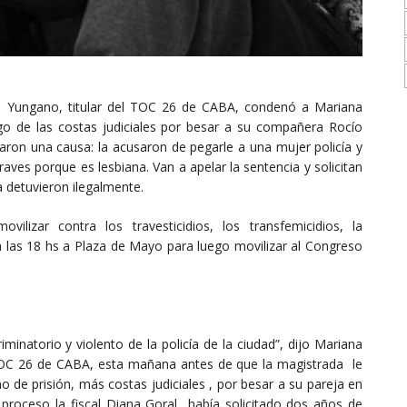
rta Yungano, titular del TOC 26 de CABA, condenó a Mariana
o de las costas judiciales por besar a su compañera Rocío
aron una causa: la acusaron de pegarle a una mujer policía y
raves porque es lesbiana. Van a apelar la sentencia y solicitan
la detuvieron ilegalmente.
izar contra los travesticidios, los transfemicidios, la
a las 18 hs a Plaza de Mayo para luego movilizar al Congreso
inatorio y violento de la policía de la ciudad”, dijo Mariana
TOC 26 de CABA, esta mañana antes de que la magistrada le
o de prisión, más costas judiciales , por besar a su pareja en
l proceso la fiscal Diana Goral había solicitado dos años de