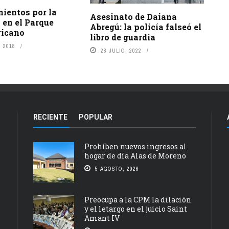
ientos por la
Asesinato de Daiana
 en el Parque
Abregú: la policía falseó el
icano
libro de guardia
 2018
28 JULIO, 2022
RECIENTE
POPULAR
Prohíben nuevos ingresos al
hogar de día Alas de Moreno
5 AGOSTO, 2026
Preocupa a la CPM la dilación
y el letargo en el juicio Saint
Amant IV