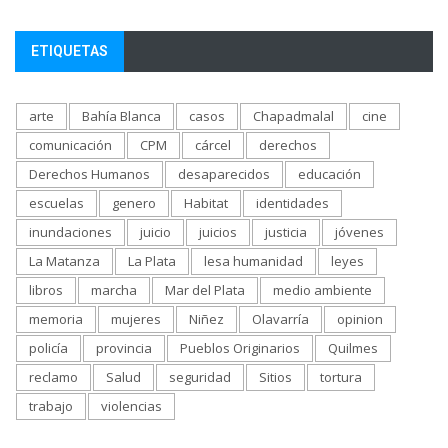
ETIQUETAS
arte
Bahía Blanca
casos
Chapadmalal
cine
comunicación
CPM
cárcel
derechos
Derechos Humanos
desaparecidos
educación
escuelas
genero
Habitat
identidades
inundaciones
juicio
juicios
justicia
jóvenes
La Matanza
La Plata
lesa humanidad
leyes
libros
marcha
Mar del Plata
medio ambiente
memoria
mujeres
Niñez
Olavarría
opinion
policía
provincia
Pueblos Originarios
Quilmes
reclamo
Salud
seguridad
Sitios
tortura
trabajo
violencias