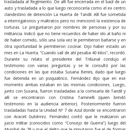
trasladada al Regimiento. De allí fue encerrada en el baúl de un
auto y trasladada a lo que luego reconocería como el ex centro
clandestino de detención La Huerta de Tandil. Allí fue sometida
a interrogatorios y maltratos pero no mencionó la existencia de
torturas. Le preguntaron por nombres de personas y por su
militancia. Indicó que no tiene recuerdos de haber ido al baño ni
de haber comido, sólo una sola vez le permitieron bañarse y en
otra oportunidad le permitieron cocinar. Dijo haber estado un
mes en La Huerta. “Cuando salí de ahí pesaba 40 kilos”, recordó.
Durante su relato el presidente del Tribunal condujo el
testimonio con varias preguntas y se le consultó por las
condiciones en las que estaba Susana Benini, dado que luego
fue detenida en un psiquiátrico. Fernández dijo que en ese
momento ambas estaban en las mismas condiciones. Luego,
junto con Susana, fueron trasladadas a la comisaría de Tandil y
allí se encontraron con Cristina Taminelli (quien brindó
testimonio en la audiencia anterior). Posteriormente fueron
trasladadas hasta la Unidad Nº 7 de Azul donde se encontraron
con Araceli Gutiérrez. Fernández contó que le realizaron un
juicio militar (conocidos como “Consejo de Guerra”) luego del
Mundial de 78 y que el delito que le imputaron fue el de formar