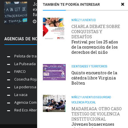
Jornada nacional en rechazo a la
TAMBIÉN TE PODRÍA INTERESAR
extranjerización de tierras, manejo del
fuego y desalojos
NIÑEZ Y JUVENTUD
5 AGOSTO, 2026
CHARLA DEBATE SOBRE
CONQUISTAS Y
DESAFÍOS
AGENCIAS DE NOTICIAS AMIGAS
Festival por los 25 años
de la convención de los
derechos del niño
Pelota de trapo
La Pulseada
IDENTIDADES Y TERRITORIOS
FARCO
Quinto encuentro de la
cátedra libre Virginia
Cosecha Roja
Bolten
La poderosa
La vaca
NIÑEZ Y JUVENTUD
SEGURIDAD
Agencia Comunica
VIOLENCIA POLICIAL
MADARIAGA: OTRO CASO
Red Eco Alternativo
TESTIGO DE VIOLENCIA
INSTITUCIONAL
Jóvenes bonaerenses