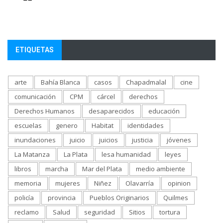
ETIQUETAS
arte
Bahía Blanca
casos
Chapadmalal
cine
comunicación
CPM
cárcel
derechos
Derechos Humanos
desaparecidos
educación
escuelas
genero
Habitat
identidades
inundaciones
juicio
juicios
justicia
jóvenes
La Matanza
La Plata
lesa humanidad
leyes
libros
marcha
Mar del Plata
medio ambiente
memoria
mujeres
Niñez
Olavarría
opinion
policía
provincia
Pueblos Originarios
Quilmes
reclamo
Salud
seguridad
Sitios
tortura