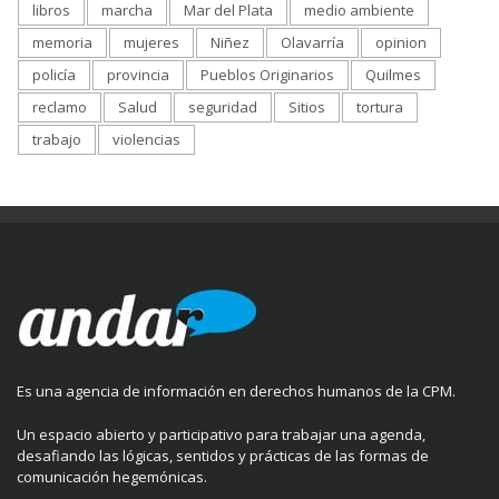
libros
marcha
Mar del Plata
medio ambiente
memoria
mujeres
Niñez
Olavarría
opinion
policía
provincia
Pueblos Originarios
Quilmes
reclamo
Salud
seguridad
Sitios
tortura
trabajo
violencias
Es una agencia de información en derechos humanos de la CPM.
Un espacio abierto y participativo para trabajar una agenda,
desafiando las lógicas, sentidos y prácticas de las formas de
comunicación hegemónicas.