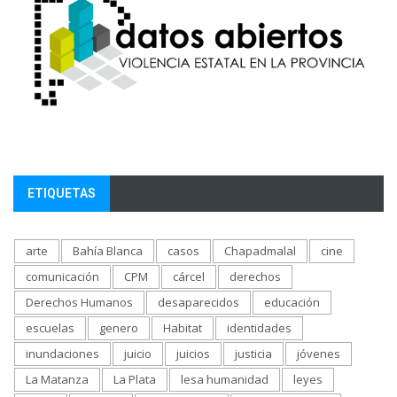
ETIQUETAS
arte
Bahía Blanca
casos
Chapadmalal
cine
comunicación
CPM
cárcel
derechos
Derechos Humanos
desaparecidos
educación
escuelas
genero
Habitat
identidades
inundaciones
juicio
juicios
justicia
jóvenes
La Matanza
La Plata
lesa humanidad
leyes