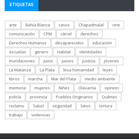
ETIQUETAS
arte
Bahía Blanca
casos
Chapadmalal
cine
comunicación
CPM
cárcel
derechos
Derechos Humanos
desaparecidos
educación
escuelas
genero
Habitat
identidades
inundaciones
juicio
juicios
justicia
jóvenes
La Matanza
La Plata
lesa humanidad
leyes
libros
marcha
Mar del Plata
medio ambiente
memoria
mujeres
Niñez
Olavarría
opinion
policía
provincia
Pueblos Originarios
Quilmes
reclamo
Salud
seguridad
Sitios
tortura
trabajo
violencias