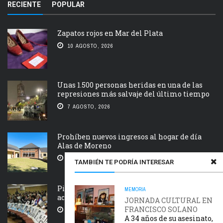
RECIENTE
POPULAR
Zapatos rojos en Mar del Plata
10 AGOSTO, 2026
Unas 1.500 personas heridas en una de las
represiones más salvaje del último tiempo
7 AGOSTO, 2026
Prohíben nuevos ingresos al hogar de día
Alas de Moreno
5 AGOSTO, 2026
TAMBIÉN TE PODRÍA INTERESAR
Piden que el Tribunal Federal 2 de Rosario
MEMORIA
acelere el juicio Saint Amant IV
JORNADA CULTURAL EN
FRANCISCO SOLANO
5 AGOSTO, 2026
A 34 años de su asesinato,